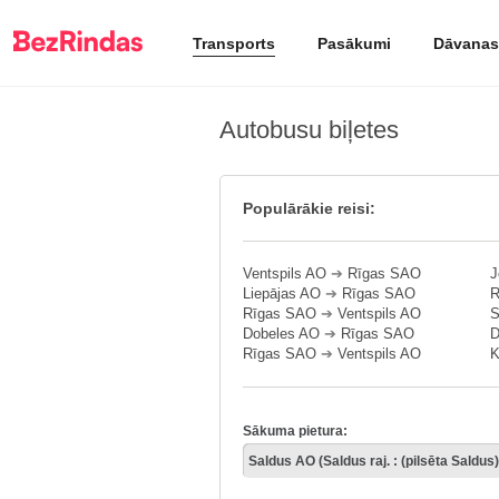
Transports
Pasākumi
Dāvanas
Autobusu biļetes
Populārākie reisi:
Ventspils AO
➔
Rīgas SAO
J
Liepājas AO
➔
Rīgas SAO
R
Rīgas SAO
➔
Ventspils AO
S
Dobeles AO
➔
Rīgas SAO
D
Rīgas SAO
➔
Ventspils AO
K
Sākuma pietura: