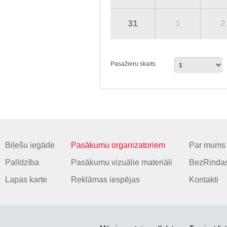
31
1
2
Pasažieru skaits
Biļešu iegāde
Pasākumu organizatoriem
Par mums
Palīdzība
Pasākumu vizuālie materiāli
BezRindas
Lapas karte
Reklāmas iespējas
Kontakti