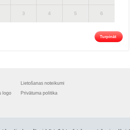
3
4
5
6
Turpināt
Lietošanas noteikumi
 logo
Privātuma politika