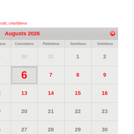
usts, ceturtdiena
Augusts 2026
iena
Ceturtdiena
Piektdiena
Sestdiena
Svētdiena
9
30
31
1
2
6
7
8
9
2
13
14
15
16
9
20
21
22
23
6
27
28
29
30