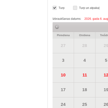
Turp
Turp un atpakaļ
Izbraukšanas datums:
2026. gada 6. aug
Pirmdiena
Otrdiena
Trešd
27
28
2
3
4
5
10
11
1
17
18
1
24
25
2