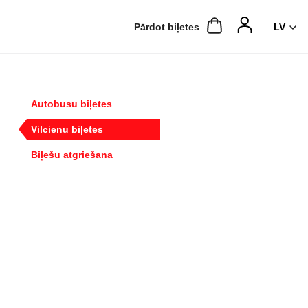
Pārdot biļetes
Autobusu biļetes
Vilcienu biļetes
Biļešu atgriešana