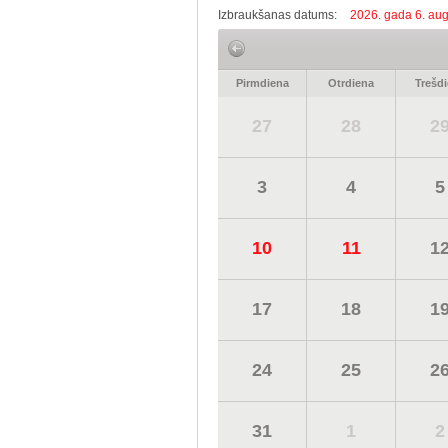
Izbraukšanas datums:
2026. gada 6. aug
Pirmdiena
Otrdiena
Trešd
27
28
2
3
4
5
10
11
1
17
18
1
24
25
2
31
1
2