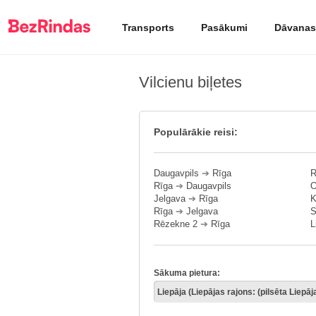
Transports
Pasākumi
Dāvanas
Vilcienu biļetes
Populārākie reisi:
Daugavpils
➔
Rīga
R
Rīga
➔
Daugavpils
O
Jelgava
➔
Rīga
K
Rīga
➔
Jelgava
S
Rēzekne 2
➔
Rīga
L
Sākuma pietura: