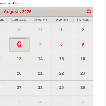
usts, ceturtdiena
Augusts 2026
iena
Ceturtdiena
Piektdiena
Sestdiena
Svētdiena
9
30
31
1
2
6
7
8
9
2
13
14
15
16
9
20
21
22
23
6
27
28
29
30
3
4
5
6