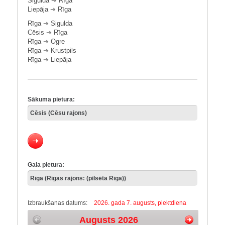
Sigulda
➔
Rīga
Liepāja
➔
Rīga
Rīga
➔
Sigulda
Cēsis
➔
Rīga
Rīga
➔
Ogre
Rīga
➔
Krustpils
Rīga
➔
Liepāja
Sākuma pietura:
Gala pietura:
Izbraukšanas datums:
2026. gada 7. augusts, piektdiena
Augusts 2026