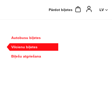
Pārdot biļetes
Autobusu biļetes
Vilcienu biļetes
Biļešu atgriešana