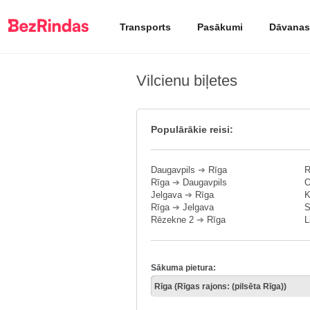
Transports
Pasākumi
Dāvanas
Vilcienu biļetes
Populārākie reisi:
Daugavpils
➔
Rīga
R
Rīga
➔
Daugavpils
O
Jelgava
➔
Rīga
K
Rīga
➔
Jelgava
S
Rēzekne 2
➔
Rīga
L
Sākuma pietura: