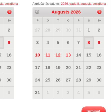
ts, sestdiena
Atgriešanās datums:
2026. gada 8. augusts, sestdiena
Augusts 2026
Sv
P
O
T
C
P
S
Sv
2
27
28
29
30
31
1
2
9
3
4
5
6
7
8
9
5
16
10
11
12
13
14
15
16
2
23
17
18
19
20
21
22
23
9
30
24
25
26
27
28
29
30
6
31
1
2
3
4
5
6
Turpināt