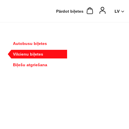
Pārdot biļetes
Autobusu biļetes
Vilcienu biļetes
Biļešu atgriešana