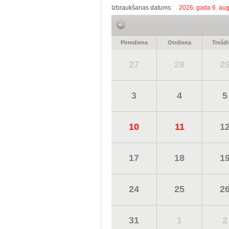
Izbraukšanas datums:
2026. gada 6. aug
Pirmdiena
Otrdiena
Trešd
27
28
2
3
4
5
10
11
1
17
18
1
24
25
2
31
1
2