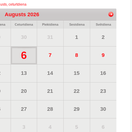
usts, ceturtdiena
Augusts 2026
iena
Ceturtdiena
Piektdiena
Sestdiena
Svētdiena
9
30
31
1
2
6
7
8
9
2
13
14
15
16
9
20
21
22
23
6
27
28
29
30
3
4
5
6