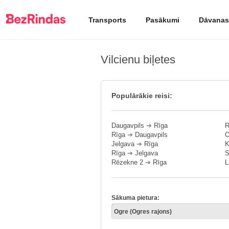
Transports
Pasākumi
Dāvanas
Vilcienu biļetes
Populārākie reisi:
Daugavpils
➔
Rīga
R
Rīga
➔
Daugavpils
O
Jelgava
➔
Rīga
K
Rīga
➔
Jelgava
S
Rēzekne 2
➔
Rīga
L
Sākuma pietura: