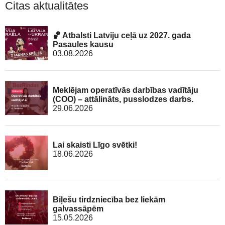
Citas aktualitātes
🏀 Atbalsti Latviju ceļā uz 2027. gada
Pasaules kausu
03.08.2026
Meklējam operatīvās darbības vadītāju
(COO) – attālināts, pusslodzes darbs.
29.06.2026
Lai skaisti Līgo svētki!
18.06.2026
Biļešu tirdzniecība bez liekām
galvassāpēm
15.05.2026