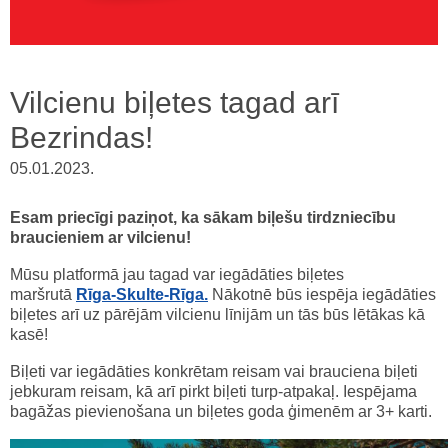
Vilcienu biļetes tagad arī
Bezrindas!
05.01.2023.
Esam priecīgi paziņot, ka sākam biļešu tirdzniecību
braucieniem ar vilcienu!
Mūsu platformā jau tagad var iegādāties biļetes
maršrutā
Rīga-Skulte-Rīga.
Nākotnē būs iespēja iegādāties
biļetes arī uz pārējām vilcienu līnijām un tās būs lētākas kā
kasē!
Biļeti var iegādāties konkrētam reisam vai brauciena biļeti
jebkuram reisam, kā arī pirkt biļeti turp-atpakaļ. Iespējama
bagāžas pievienošana un biļetes goda ģimenēm ar 3+ karti.