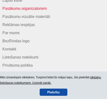
Lapas karte
Pasākumu organizatoriem
Pasākumu vizuālie materiāli
Reklāmas iespējas
Par mums
BezRindas logo
Kontakti
Lietošanas noteikumi
Privātuma politika
Mēs izmantojam sīkdatnes. Turpinot lietot šo mājas lapu, Jūs piekrītat
sīkdatņu
lietošanas noteikumiem. Uzzināt vairāk.
Piekrītu
© 2006-2026 SIA "BEZRINDAS.LV".