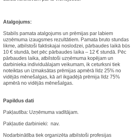
Atalgojums:
Stabils pamata atalgojums un prēmijas par labiem
uzņēmuma izaugsmes rezultātiem. Pamata bruto stundas
likme, atbilstoši faktiskajai noslodzei, pārbaudes laikā būs
10 € stundā, bet pēc pārbaudes laika – 12 € stundā. Pēc
pārbaudes laika, atbilstoši uzņēmuma kopējam un
darbinieka individuālajam veikumam, ik ceturksni tiek
noteiktas un izmaksātas prēmijas apmērā līdz 25% no
vidējās mēnešalgas, kā arī ikgadējā prēmija līdz 75%
apmērā no vidējās mēnešalgas.
Papildus dati
Pakļautība: Uzņēmuma vadītājam.
Pakļautie darbinieki: nav.
Nodarbinātība tiek organizēta atbilstoši profesijas