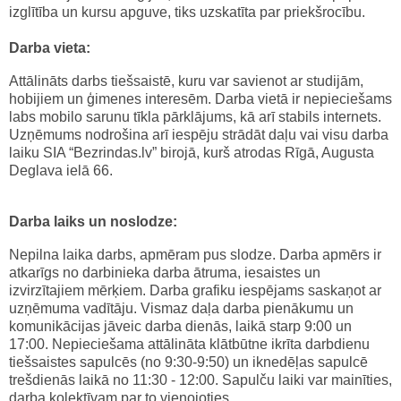
izglītība un kursu apguve, tiks uzskatīta par priekšrocību.
Darba vieta:
Attālināts darbs tiešsaistē, kuru var savienot ar studijām,
hobijiem un ģimenes interesēm. Darba vietā ir nepieciešams
labs mobilo sarunu tīkla pārklājums, kā arī stabils internets.
Uzņēmums nodrošina arī iespēju strādāt daļu vai visu darba
laiku SIA “Bezrindas.lv” birojā, kurš atrodas Rīgā, Augusta
Deglava ielā 66.
Darba laiks un noslodze:
Nepilna laika darbs, apmēram pus slodze. Darba apmērs ir
atkarīgs no darbinieka darba ātruma, iesaistes un
izvirzītajiem mērķiem. Darba grafiku iespējams saskaņot ar
uzņēmuma vadītāju. Vismaz daļa darba pienākumu un
komunikācijas jāveic darba dienās, laikā starp 9:00 un
17:00. Nepieciešama attālināta klātbūtne ikrīta darbdienu
tiešsaistes sapulcēs (no 9:30-9:50) un iknedēļas sapulcē
trešdienās laikā no 11:30 - 12:00. Sapulču laiki var mainīties,
darba kolektīvam par to vienojoties.