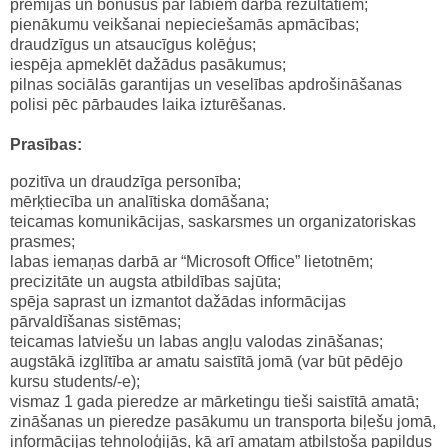
prēmijas un bonusus par labiem darba rezultātiem;
pienākumu veikšanai nepieciešamās apmācības;
draudzīgus un atsaucīgus kolēģus;
iespēja apmeklēt dažādus pasākumus;
pilnas sociālās garantijas un veselības apdrošināšanas
polisi pēc pārbaudes laika izturēšanas.
Prasības:
pozitīva un draudzīga personība;
mērķtiecība un analītiska domāšana;
teicamas komunikācijas, saskarsmes un organizatoriskas
prasmes;
labas iemaņas darbā ar “Microsoft Office” lietotnēm;
precizitāte un augsta atbildības sajūta;
spēja saprast un izmantot dažādas informācijas
pārvaldīšanas sistēmas;
teicamas latviešu un labas angļu valodas zināšanas;
augstākā izglītība ar amatu saistītā jomā (var būt pēdējo
kursu students/-e);
vismaz 1 gada pieredze ar mārketingu tieši saistītā amatā;
zināšanas un pieredze pasākumu un transporta biļešu jomā,
informācijas tehnoloģijās, kā arī amatam atbilstoša papildus