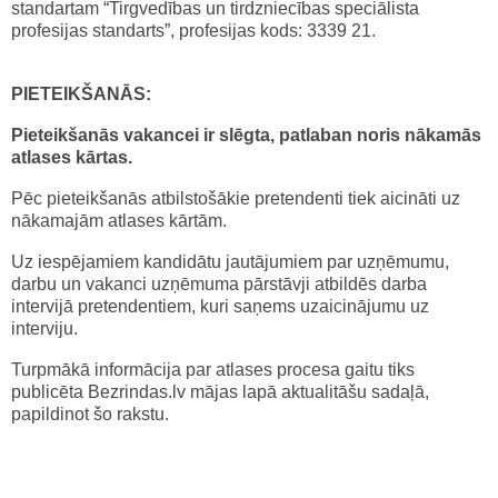
standartam “Tirgvedības un tirdzniecības speciālista
profesijas standarts”, profesijas kods: 3339 21.
PIETEIKŠANĀS:
Pieteikšanās vakancei ir slēgta, patlaban noris nākamās
atlases kārtas
.
Pēc pieteikšanās atbilstošākie pretendenti tiek aicināti uz
nākamajām atlases kārtām.
Uz iespējamiem kandidātu jautājumiem par uzņēmumu,
darbu un vakanci uzņēmuma pārstāvji atbildēs darba
intervijā pretendentiem, kuri saņems uzaicinājumu uz
interviju.
Turpmākā informācija par atlases procesa gaitu tiks
publicēta Bezrindas.lv mājas lapā aktualitāšu sadaļā,
papildinot šo rakstu.