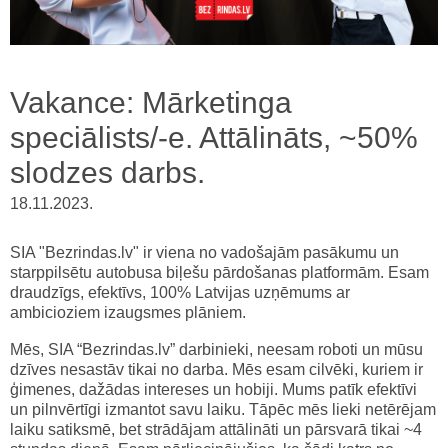
Vakance: Mārketinga
speciālists/-e. Attālināts, ~50%
slodzes darbs.
18.11.2023.
SIA "Bezrindas.lv" ir viena no vadošajām pasākumu un
starppilsētu autobusa biļešu pārdošanas platformām. Esam
draudzīgs, efektīvs, 100% Latvijas uzņēmums ar
ambicioziem izaugsmes plāniem.
Mēs, SIA “Bezrindas.lv” darbinieki, neesam roboti un mūsu
dzīves nesastāv tikai no darba. Mēs esam cilvēki, kuriem ir
ģimenes, dažādas intereses un hobiji. Mums patīk efektīvi
un pilnvērtīgi izmantot savu laiku. Tāpēc mēs lieki netērējam
laiku satiksmē, bet strādājam attālināti un pārsvarā tikai ~4