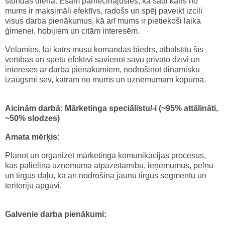
stundas dienā. Esam pārliecinājušies, ka šādi katrs no
mums ir maksimāli efektīvs, radošs un spēj paveikt izcili
visus darba pienākumus, kā arī mums ir pietiekoši laika
ģimenei, hobijiem un citām interesēm.
Vēlamies, lai katrs mūsu komandas biedrs, atbalstītu šīs
vērtības un spētu efektīvi savienot savu privāto dzīvi un
intereses ar darba pienākumiem, nodrošinot dinamisku
izaugsmi sev, katram no mums un uzņēmumam kopumā.
Aicinām darbā:
Mārketinga speciālistu/-i
(
~95
% attālināti,
~50% slodzes)
Amata mērķis:
Plānot un organizēt mārketinga komunikācijas procesus,
kas palielina uzņēmuma atpazīstamību, ieņēmumus, peļņu
un tirgus daļu, kā arī nodrošina jaunu tirgus segmentu un
teritoriju apguvi.
Galvenie d
arba pienākumi: