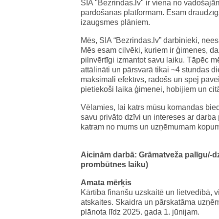
SIA "Bezrindas.lv" ir viena no vadošaj
pārdošanas platformām. Esam draudzīgs
izaugsmes plāniem.
Mēs, SIA “Bezrindas.lv” darbinieki, nee
Mēs esam cilvēki, kuriem ir ģimenes, da
pilnvērtīgi izmantot savu laiku. Tāpēc m
attālināti un pārsvarā tikai ~4 stundas 
maksimāli efektīvs, radošs un spēj pavei
pietiekoši laika ģimenei, hobijiem un ci
Vēlamies, lai katrs mūsu komandas biedrs
savu privāto dzīvi un intereses ar darb
katram no mums un uzņēmumam kopum
Aicinām darbā: Grāmatveža palīgu/-dzi
prombūtnes laiku)
Amata mērķis
Kārtība finanšu uzskaitē un lietvedībā, 
atskaites. Skaidra un pārskatāma uzņēm
plānota līdz 2025. gada 1. jūnijam.