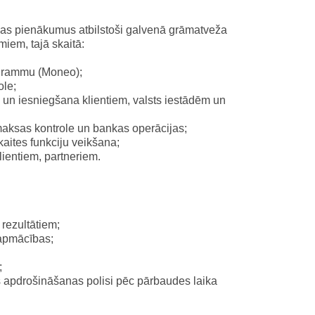
bas pienākumus atbilstoši galvenā grāmatveža
iem, tajā skaitā:
ogrammu (Moneo);
ole;
 un iesniegšana klientiem, valsts iestādēm un
maksas kontrole un bankas operācijas;
kaites funkciju veikšana;
lientiem, partneriem.
rezultātiem;
apmācības;
;
as apdrošināšanas polisi pēc pārbaudes laika