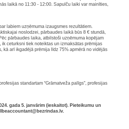
ās laikā no 11:30 - 12:00. Sapulču laiki var mainīties,
 par labiem uzņēmuma izaugsmes rezultātiem.
aktiskajai noslodzei, pārbaudes laikā būs 8 € stundā,
 Pēc pārbaudes laika, atbilstoši uzņēmuma kopējam
ik ceturksni tiek noteiktas un izmaksātas prēmijas
 kā arī ikgadējā prēmija līdz 75% apmērā no vidējās
 profesijas standartam “Grāmatveža palīgs”, profesijas
24. gada 5. janvārim (ieskaitot). Pieteikumu un
illbeaccountant@bezrindas.lv.