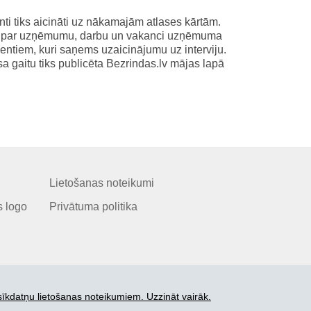
ti tiks aicināti uz nākamajām atlases kārtām.
m par uzņēmumu, darbu un vakanci uzņēmuma
ndentiem, kuri saņems uzaicinājumu uz interviju.
a gaitu tiks publicēta Bezrindas.lv mājas lapā
Lietošanas noteikumi
 logo
Privātuma politika
sīkdatņu lietošanas noteikumiem. Uzzināt vairāk.
© 2006-2026 SIA "BEZRINDAS.LV".