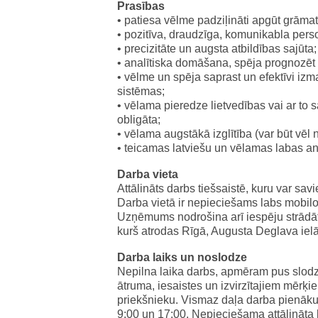
Prasības
• patiesa vēlme padziļināti apgūt grāmat
• pozitīva, draudzīga, komunikabla per
• precizitāte un augsta atbildības sajūta;
• analītiska domāšana, spēja prognozēt u
• vēlme un spēja saprast un efektīvi iz
sistēmas;
• vēlama pieredze lietvedības vai ar to
obligāta;
• vēlama augstākā izglītība (var būt vēl 
• teicamas latviešu un vēlamas labas a
Darba vieta
Attālināts darbs tiešsaistē, kuru var sa
Darba vietā ir nepieciešams labs mobilo s
Uzņēmums nodrošina arī iespēju strādāt d
kurš atrodas Rīgā, Augusta Deglava ielā
Darba laiks un noslodze
Nepilna laika darbs, apmēram pus slodz
ātruma, iesaistes un izvirzītajiem mērķi
priekšnieku. Vismaz daļa darba pienāku
9:00 un 17:00. Nepieciešama attālināta k