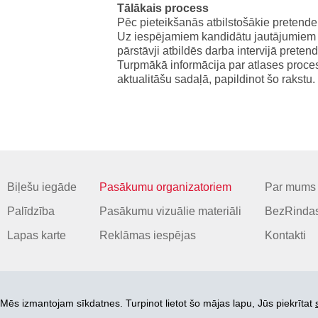
Tālākais process
Pēc pieteikšanās atbilstošākie pretenden
Uz iespējamiem kandidātu jautājumie
pārstāvji atbildēs darba intervijā prete
Turpmākā informācija par atlases proces
aktualitāšu sadaļā, papildinot šo rakstu.
Biļešu iegāde
Pasākumu organizatoriem
Par mums
Palīdzība
Pasākumu vizuālie materiāli
BezRindas
Lapas karte
Reklāmas iespējas
Kontakti
Mēs izmantojam sīkdatnes. Turpinot lietot šo mājas lapu, Jūs piekrītat