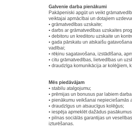
Galvenie darba pienākumi
Pakāpeniski apgūt un veikt grāmatvedī
veiktajai apmācībai un dotajiem uzdevum
• grāmatvedības uzskaite;
• darbs ar grāmatvedības uzskaites pr
• debitoru un kreditoru uzskaite un kontr
• gada pārskatu un atskaišu gatavošana
vadībai;
• rēķinu sagatavošana, izstādīšana, ap
• citu grāmatvedības, lietvedības un uzs
• draudzīga komunikācija ar kolēģiem, k
Mēs piedāvājam
• stabilu atalgojumu;
• prēmijas un bonusus par labiem darba 
• pienākumu veikšanai nepieciešamās 
• draudzīgus un atsaucīgus kolēģus;
• iespēja apmeklēt dažādus pasākumus
• pilnas sociālās garantijas un veselīb
izturēšanas.