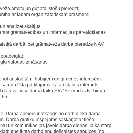
veža amatu un gūt atbilstošu pieredzi;
sonība ar labām organizatoriskām prasmēm;
n analizēt skaitļus;
mantot grāmatvedības un informācijas pārvaldīšanas
 saistītā darbā, bet grāmatveža darba pieredze NAV
nepabeigta);
ngļu valodas zināšanas.
vienot ar studijām, hobijiem un ģimenes interesēm.
arunu tīkla pārklājums, kā arī stabils internets.
aļu vai visu darba laiku SIA “Bezrindas.lv” birojā,
 66.
e. Darba apmērs ir atkarīgs no darbinieka darba
em. Darba grafiku iespējams saskaņot ar tiešo
mu un komunikācijas jāveic darba dienās, laikā starp
lātbūtne ikrīta darbdienu tiešsaistes sapulcēs (no