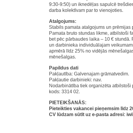
9:30-9:50) un iknedēļas sapulcē trešdien
darba kolektīvam par to vienojoties.
Atalgojums:
Stabils pamata atalgojums un prēmijas
Pamata bruto stundas likme, atbilstoši f
bet pēc pārbaudes laika – 10 € stundā.
un darbinieka individuālajam veikumam, 
apmērā līdz 25% no vidējās mēnešalgas,
mēnešalgas.
Papildus dati
Pakļautība: Galvenajam grāmatvedim.
Pakļautie darbinieki: nav.
Nodarbinātība tiek organizēta atbilstoši
kods: 3314 02.
PIETEIKŠANĀS:
Pieteikties vakancei pieņemsim līdz 20
CV lūdzam sūtīt uz e-pasta adresi: iw