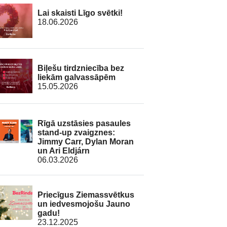
Lai skaisti Līgo svētki!
18.06.2026
Biļešu tirdzniecība bez
liekām galvassāpēm
15.05.2026
Rīgā uzstāsies pasaules
stand-up zvaigznes:
Jimmy Carr, Dylan Moran
un Ari Eldjárn
06.03.2026
Priecīgus Ziemassvētkus
un iedvesmojošu Jauno
gadu!
23.12.2025