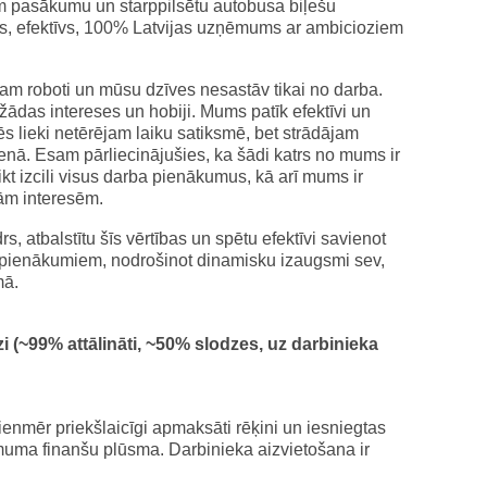
ām pasākumu un starppilsētu autobusa biļešu
, efektīvs, 100% Latvijas uzņēmums ar ambicioziem
sam roboti un mūsu dzīves nesastāv tikai no darba.
žādas intereses un hobiji. Mums patīk efektīvi un
ēs lieki netērējam laiku satiksmē, bet strādājam
dienā. Esam pārliecinājušies, ka šādi katrs no mums ir
kt izcili visus darba pienākumus, kā arī mums ir
tām interesēm.
, atbalstītu šīs vērtības un spētu efektīvi savienot
a pienākumiem, nodrošinot dinamisku izaugsmi sev,
ā.
 (~99% attālināti, ~50% slodzes, uz darbinieka
vienmēr priekšlaicīgi apmaksāti rēķini un iesniegtas
uma finanšu plūsma. Darbinieka aizvietošana ir