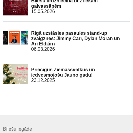
Biļešu tirdzniecība bez liekām
galvassāpēm
15.05.2026
Rīgā uzstāsies pasaules stand-up
zvaigznes: Jimmy Carr, Dylan Moran un
Ari Eldjárn
06.03.2026
Priecīgus Ziemassvētkus un
iedvesmojošu Jauno gadu!
23.12.2025
Biļešu iegāde