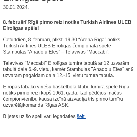
30.01.2024.
8. februārī Rīgā pirmo reizi notiks Turkish Airlines ULEB
Eirolīgas spēle!
Ceturtdien, 8. februārī, plkst. 19:30 “Arēnā Rīga” notiks
Turkish Airlines ULEB Eirolīgas čempionāta spēle
Stambulas “Anadolu Efes” – Telavivas “Maccabi”.
Telavivas ''Maccabi'' Eirolīgas turnīra tabulā ar 12 uzvarām
tabulā dala 6.-9. vietu
, kamēr Stambulas "Anadolu Efes" ar 9
uzvarām
pagaidām dala 12.-15. vietu turnīra tabulā
.
Eiropas labāko vīriešu basketbola klubu turnīra spēle Rīgā
notiks pirmo reizi kopš 1961. gada, kad pēdējos mačus
čempionvienību kausa izcīņā aizvadīja trīs pirmo turnīru
uzvarētājkomanda Rīgas ASK.
Biļetes uz šo spēli vari iegādāties
šeit.