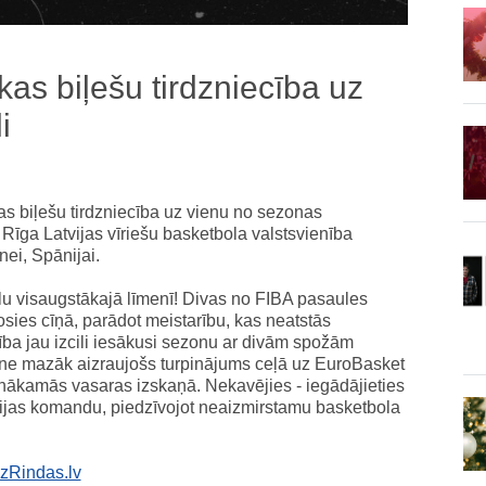
as biļešu tirdzniecība uz
i
as biļešu tirdzniecība uz vienu no sezonas
Rīga Latvijas vīriešu basketbola valstsvienība
nei, Spānijai.
olu visaugstākajā līmenī! Divas no FIBA pasaules
es cīņā, parādot meistarību, kas neatstās
ība jau izcili iesākusi sezonu ar divām spožām
ne mazāk aizraujošs turpinājums ceļā uz EuroBasket
ā nākamās vasaras izskaņā. Nekavējies - iegādājieties
tvijas komandu, piedzīvojot neaizmirstamu basketbola
ezRindas.lv