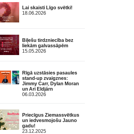
Lai skaisti Līgo svētki!
18.06.2026
Biļešu tirdzniecība bez
liekām galvassāpēm
15.05.2026
Rīgā uzstāsies pasaules
stand-up zvaigznes:
Jimmy Carr, Dylan Moran
un Ari Eldjárn
06.03.2026
Priecīgus Ziemassvētkus
un iedvesmojošu Jauno
gadu!
23.12.2025