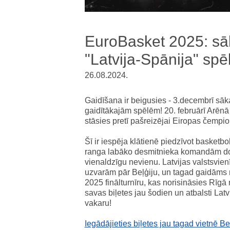
EuroBasket 2025: sāk
"Latvija-Spānija" spēl
26.08.2024.
Gaidīšana ir beigusies - 3.decembrī sāk
gaidītākajām spēlēm! 20. februārī Arēnā 
stāsies pretī pašreizējai Eiropas čempio
Šī ir iespēja klātienē piedzīvot basketb
ranga labāko desmitnieka komandām dosi
vienaldzīgu nevienu. Latvijas valstsvien
uzvarām pār Beļģiju, un tagad gaidāms 
2025 finālturnīru, kas norisināsies Rīg
savas biļetes jau šodien un atbalsti La
vakaru!
Iegādājieties biļetes jau tagad vietnē B