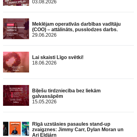
03.08.2026
Meklējam operatīvās darbības vadītāju
(COO) – attālināts, pusslodzes darbs.
29.06.2026
Lai skaisti Līgo svētki!
18.06.2026
Biļešu tirdzniecība bez liekām
galvassāpēm
15.05.2026
Rīgā uzstāsies pasaules stand-up
zvaigznes: Jimmy Carr, Dylan Moran un
Ari Eldjárn