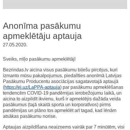
Anonīma pasākumu
apmeklētāju aptauja
27.05.2020.
Sveiks, mīļo pasākumu apmeklētāj!
Bezrindas.lv aicina visus pasākumu biļešu pircējus, kuri
izmanto mūsu pakalpojumus, piedalīties anonīmā Latvijas
Pasākumu Producentu asociācijas sagatavotajā aptaujā
(
https://ej.uz/LaPPA-aptauja
) par pasākumu apmeklēšanas
tendencēm COVID-19 pandēmijas ierobežojumu laikā, un
aicina to aizpildīt ikvienu, kurš ir apmeklējis dažāda veida
pasākumus (tajā skaitā sporta un korporatīvos) pirms
pandēmijas un plāno tos apmeklēt arī tagad, kad lēnām
atsākas pasākumu norise.
Aptaujas aizpildīšana neaizņems vairāk par 7 minūtēm, visi