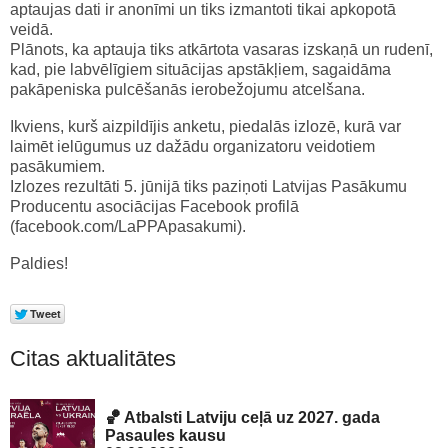
aptaujas dati ir anonīmi un tiks izmantoti tikai apkopotā
veidā.
Plānots, ka aptauja tiks atkārtota vasaras izskaņā un rudenī,
kad, pie labvēlīgiem situācijas apstākļiem, sagaidāma
pakāpeniska pulcēšanās ierobežojumu atcelšana.
Ikviens, kurš aizpildījis anketu, piedalās izlozē, kurā var
laimēt ielūgumus uz dažādu organizatoru veidotiem
pasākumiem.
Izlozes rezultāti 5. jūnijā tiks paziņoti Latvijas Pasākumu
Producentu asociācijas Facebook profilā
(facebook.com/LaPPApasakumi).
Paldies!
Citas aktualitātes
🏀 Atbalsti Latviju ceļā uz 2027. gada
Pasaules kausu