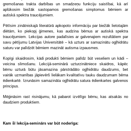
gremošanas trakta darbības un smadzeņu funkciju saistībai, kā arī
aplūkosim biežāk sastopamos gremošanas simptomus bērniem ar
autiskā spektra traucējumiem.
Pētīsim zinātniskajā literatūrā apkopoto informāciju par biežāk lietotajām
diētām, ko piekopj ģimenes, kas audzina bērnus ar autiskā spektra
traucējumiem. Lekcijas autore padalīsies ar galvenajiem rezultātiem par
savu pētījumu Latvijas Universitātē – kā uzturs ar samazinātu ogļhidrātu
saturu var palīdzēt bērniem mazināt autisma izpausmes.
Kopīgi skaidrosim, kādi produkti bērniem palīdz būt veseliem un kādi –
veicina slimošanu. Lekcijā-seminārā uzturzinātniece skaidros, kāpēc
bērnu uzturā būtu jāsamazina pārstrādāto ogļhidrātu daudzums, bet
vairāk uzmanības jāpievērš lielākam kvalitatīvu tauku daudzumam bērna
ēdienkartē. Izrunāsim samazināta ogļhidrātu satura ēdienkartes galvenos
principus.
Mēģināsim rast risinājumu, kā pabarot izvēlīgo bērnu, kas atsakās no
daudziem produktiem.
Kam šī lekcija-seminārs var būt noderīga: