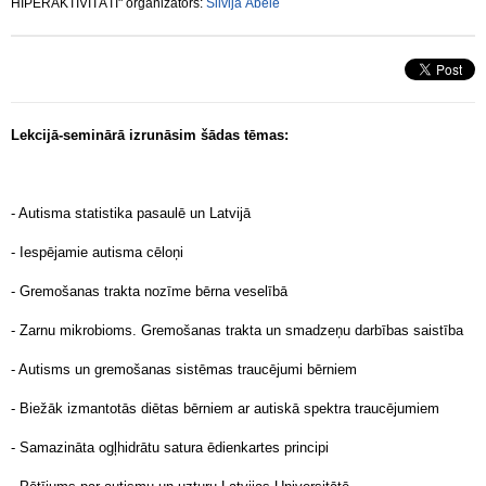
HIPERAKTIVITĀTI" organizators:
Silvija Ābele
Lekcijā-seminārā izrunāsim šādas tēmas:
- Autisma statistika pasaulē un Latvijā
- Iespējamie autisma cēloņi
- Gremošanas trakta nozīme bērna veselībā
- Zarnu mikrobioms. Gremošanas trakta un smadzeņu darbības saistība
- Autisms un gremošanas sistēmas traucējumi bērniem
- Biežāk izmantotās diētas bērniem ar autiskā spektra traucējumiem
- Samazināta ogļhidrātu satura ēdienkartes principi