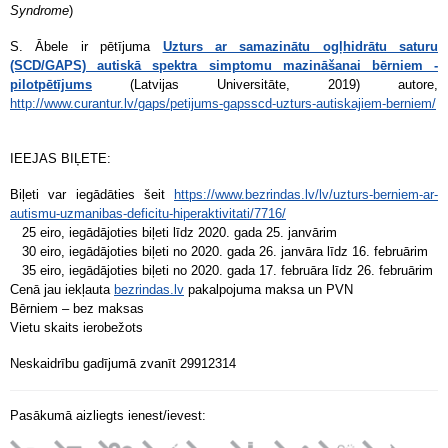
Syndrome
)
S. Ābele ir pētījuma
Uzturs ar samazinātu ogļhidrātu saturu
(SCD/GAPS) autiskā spektra simptomu mazināšanai bērniem -
pilotpētījums
(Latvijas Universitāte, 2019) autore,
http://www.curantur.lv/gaps/petijums-gapsscd-uzturs-autiskajiem-berniem/
IEEJAS BIĻETE:
Biļeti var iegādāties šeit
https://www.bezrindas.lv/lv/uzturs-berniem-ar-
autismu-uzmanibas-deficitu-hiperaktivitati/7716/
25 eiro, iegādājoties biļeti līdz 2020. gada 25. janvārim
30 eiro, iegādājoties biļeti no 2020. gada 26. janvāra līdz 16. februārim
35 eiro, iegādājoties biļeti no 2020. gada 17. februāra līdz 26. februārim
Cenā jau iekļauta
bezrindas.lv
pakalpojuma maksa un PVN
Bērniem – bez maksas
Vietu skaits ierobežots
Neskaidrību gadījumā zvanīt 29912314
Pasākumā aizliegts ienest/ievest: