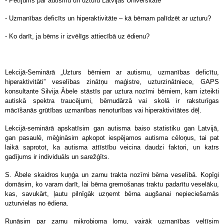
- Pētījums par autismu un uzturu Latvijas Universitātē
- Uzmanības deficīts un hiperaktivitāte – kā bērnam palīdzēt ar uzturu?
- Ko darīt, ja bērns ir izvēlīgs attiecībā uz ēdienu?
Lekcijā-Seminārā „Uzturs bērniem ar autismu, uzmanības deficītu,
hiperaktivitāti” veselības zinātņu maģistre, uzturzinātniece, GAPS
konsultante Silvija Ābele stāstīs par uztura nozīmi bērniem, kam izteikti
autiskā spektra traucējumi, bērnudārzā vai skolā ir raksturīgas
mācīšanās grūtības uzmanības nenoturības vai hiperaktivitātes dēļ.
Lekcijā-seminārā apskatīsim gan autisma baiso statistiku gan Latvijā,
gan pasaulē, mēģināsim apkopot iespējamos autisma cēloņus, tai pat
laikā saprotot, ka autisma attīstību veicina daudzi faktori, un katrs
gadījums ir individuāls un sarežģīts.
S. Ābele skaidros kuņģa un zarnu trakta nozīmi bērna veselībā. Kopīgi
domāsim, ko varam darīt, lai bērna gremošanas traktu padarītu veselāku,
kas, savukārt, ļautu pilnīgāk uzņemt bērna augšanai nepieciešamās
uzturvielas no ēdiena.
Runāsim par zarnu mikrobioma lomu, vairāk uzmanības veltīsim