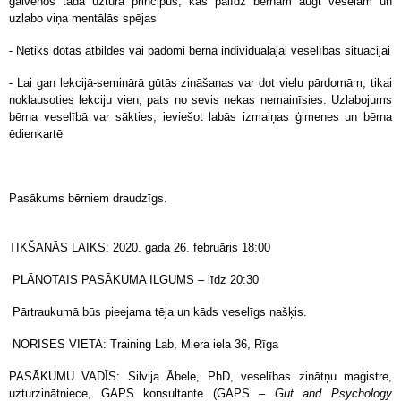
galvenos tāda uztura principus, kas palīdz bērnam augt veselam un
uzlabo viņa mentālās spējas
- Netiks dotas atbildes vai padomi bērna individuālajai veselības situācijai
- Lai gan lekcijā-seminārā gūtās zināšanas var dot vielu pārdomām, tikai
noklausoties lekciju vien, pats no sevis nekas nemainīsies. Uzlabojums
bērna veselībā var sākties, ieviešot labās izmaiņas ģimenes un bērna
ēdienkartē
Pasākums bērniem draudzīgs.
TIKŠANĀS LAIKS: 2020. gada 26. februāris 18:00
PLĀNOTAIS PASĀKUMA ILGUMS – līdz 20:30
Pārtraukumā būs pieejama tēja un kāds veselīgs našķis.
NORISES VIETA: Training Lab, Miera iela 36, Rīga
PASĀKUMU VADĪS: Silvija Ābele, PhD, veselības zinātņu maģistre,
uzturzinātniece, GAPS konsultante (GAPS
– Gut and Psychology