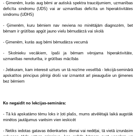
- Ģimenēm, kurās aug bērni ar autiskā spektra traucējumiem, uzmanības
deficīta sindromu (UDS) vai ar uzmanības deficīta un hiperaktivitātes
sindromu (UDHS)
- Ģimenēm, kuru bērniem nav neviena no minētājām diagnozēm, bet
bērnam ir grūtības apgūt jauno vielu bērnudārzā vai skolā
- Ģimenēm, kurās aug bērni bērnudārza vecumā
- Skolnieku vecākiem, īpaši ja bērnam vērojama hiperaktivitāte,
uzmanības nenoturība, ir grūtības mācībās
- Jebkuram, kam interesē uzturs un tā nozīme veselībā - lekcijā-seminārā
apskatītos principus pilnīgi droši var izmantot arī pieaugušie un ģimenes
bez bērniem
Ko negaidīt no lekcijas-semināra:
- Tā kā apskatāmo tēmu loks ir ļoti plašs, mums atvēlētajā laikā augstāk
minētos jautājumus varēsim vien ieskicēt
- Netiks iedotas gatavas ēdienkartes dienai vai nedēļai, tā vietā izrunāsim