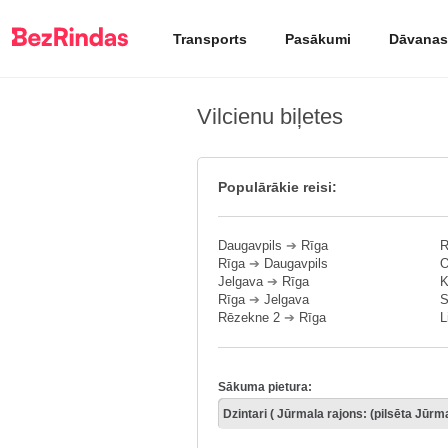
Transports
Pasākumi
Dāvanas
Vilcienu biļetes
Populārākie reisi:
Daugavpils
➔
Rīga
R
Rīga
➔
Daugavpils
O
Jelgava
➔
Rīga
K
Rīga
➔
Jelgava
S
Rēzekne 2
➔
Rīga
L
Sākuma pietura: