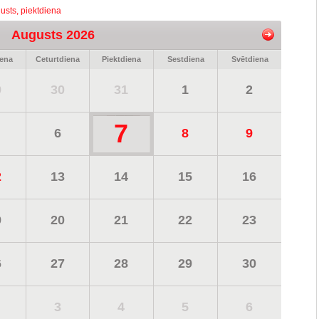
usts, piektdiena
Augusts 2026
iena
Ceturtdiena
Piektdiena
Sestdiena
Svētdiena
9
30
31
1
2
7
6
8
9
2
13
14
15
16
9
20
21
22
23
6
27
28
29
30
3
4
5
6