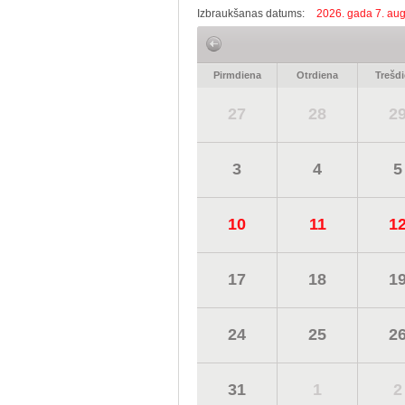
Izbraukšanas datums:
2026. gada 7. aug
Pirmdiena
Otrdiena
Trešd
27
28
2
3
4
5
10
11
1
17
18
1
24
25
2
31
1
2