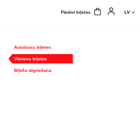
Pārdot biļetes
Autobusu biļetes
Vilcienu biļetes
Biļešu atgriešana