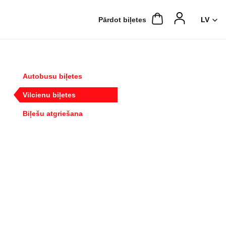
Pārdot biļetes
Autobusu biļetes
Vilcienu biļetes
Biļešu atgriešana