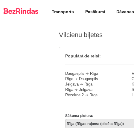
Transports
Pasākumi
Dāvanas
Vilcienu biļetes
Populārākie reisi:
Daugavpils
➔
Rīga
R
Rīga
➔
Daugavpils
O
Jelgava
➔
Rīga
K
Rīga
➔
Jelgava
S
Rēzekne 2
➔
Rīga
L
Sākuma pietura: