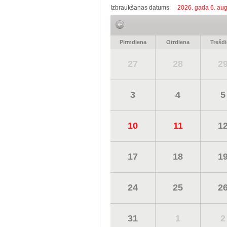
Izbraukšanas datums:
2026. gada 6. aug
Pirmdiena
Otrdiena
Trešd
27
28
2
3
4
5
10
11
1
17
18
1
24
25
2
31
1
2