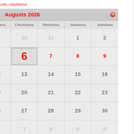
usts, ceturtdiena
Augusts 2026
iena
Ceturtdiena
Piektdiena
Sestdiena
Svētdiena
9
30
31
1
2
6
7
8
9
2
13
14
15
16
9
20
21
22
23
6
27
28
29
30
3
4
5
6