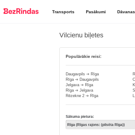
Transports
Pasākumi
Dāvanas
Vilcienu biļetes
Populārākie reisi:
Daugavpils
➔
Rīga
R
Rīga
➔
Daugavpils
O
Jelgava
➔
Rīga
K
Rīga
➔
Jelgava
S
Rēzekne 2
➔
Rīga
L
Sākuma pietura: