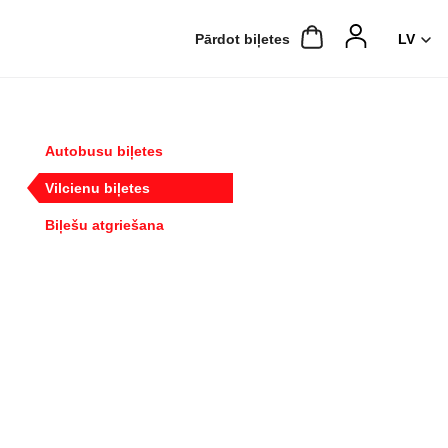
Pārdot biļetes
Autobusu biļetes
Vilcienu biļetes
Biļešu atgriešana