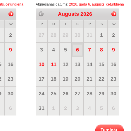
ts, ceturtdiena
Atgriešanās datums:
2026. gada 6. augusts, ceturtdiena
Augusts 2026
Sv
P
O
T
C
P
S
Sv
2
27
28
29
30
31
1
2
9
3
4
5
6
7
8
9
5
16
10
11
12
13
14
15
16
2
23
17
18
19
20
21
22
23
9
30
24
25
26
27
28
29
30
6
31
1
2
3
4
5
6
Turpināt