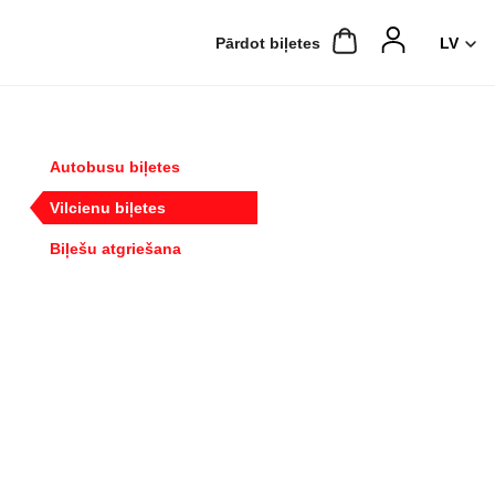
Pārdot biļetes
Autobusu biļetes
Vilcienu biļetes
Biļešu atgriešana