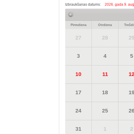
Izbraukšanas datums:
2026. gada 9. aug
Pirmdiena
Otrdiena
Trešd
27
28
2
3
4
5
10
11
1
17
18
1
24
25
2
31
1
2