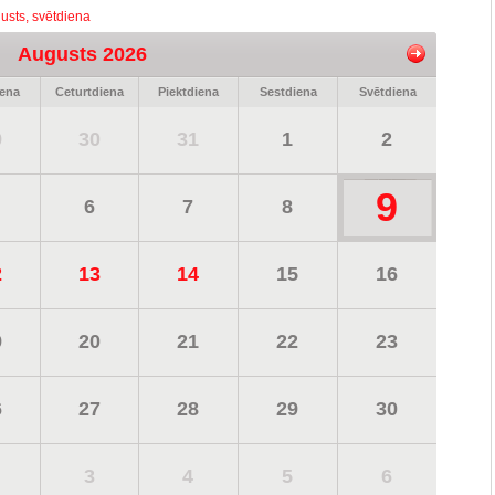
usts, svētdiena
Augusts 2026
iena
Ceturtdiena
Piektdiena
Sestdiena
Svētdiena
9
30
31
1
2
9
6
7
8
2
13
14
15
16
9
20
21
22
23
6
27
28
29
30
3
4
5
6