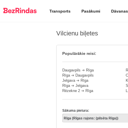
Transports
Pasākumi
Dāvanas
Vilcienu biļetes
Populārākie reisi:
Daugavpils
➔
Rīga
R
Rīga
➔
Daugavpils
O
Jelgava
➔
Rīga
K
Rīga
➔
Jelgava
S
Rēzekne 2
➔
Rīga
L
Sākuma pietura: