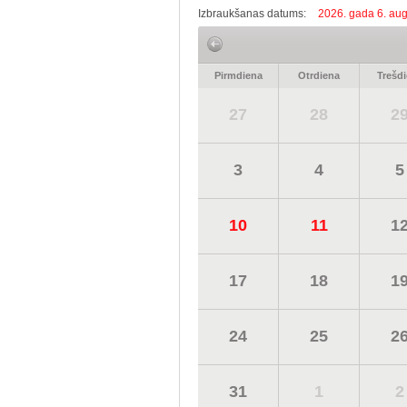
Izbraukšanas datums:
2026. gada 6. aug
Pirmdiena
Otrdiena
Trešd
27
28
2
3
4
5
10
11
1
17
18
1
24
25
2
31
1
2