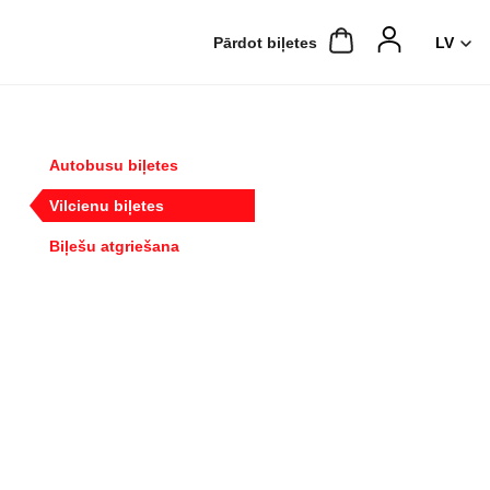
Pārdot biļetes
Autobusu biļetes
Vilcienu biļetes
Biļešu atgriešana