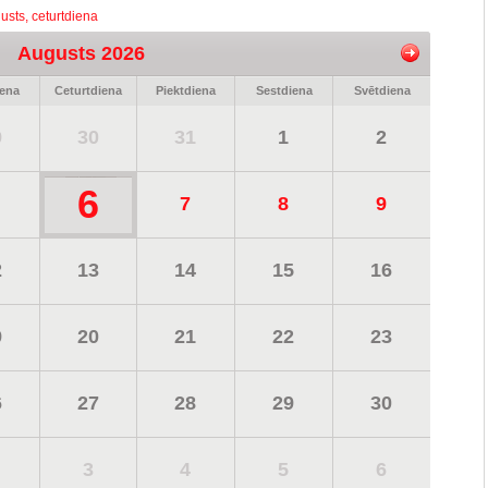
usts, ceturtdiena
Augusts 2026
iena
Ceturtdiena
Piektdiena
Sestdiena
Svētdiena
9
30
31
1
2
6
7
8
9
2
13
14
15
16
9
20
21
22
23
6
27
28
29
30
3
4
5
6