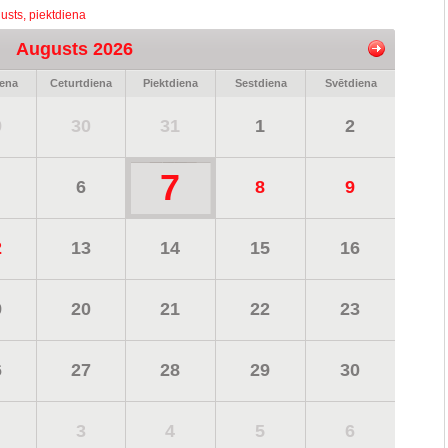
usts, piektdiena
Augusts 2026
iena
Ceturtdiena
Piektdiena
Sestdiena
Svētdiena
9
30
31
1
2
7
6
8
9
2
13
14
15
16
9
20
21
22
23
6
27
28
29
30
3
4
5
6