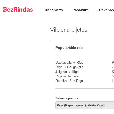
Transports
Pasākumi
Dāvanas
Vilcienu biļetes
Populārākie reisi:
Daugavpils
➔
Rīga
R
Rīga
➔
Daugavpils
O
Jelgava
➔
Rīga
K
Rīga
➔
Jelgava
S
Rēzekne 2
➔
Rīga
L
Sākuma pietura: