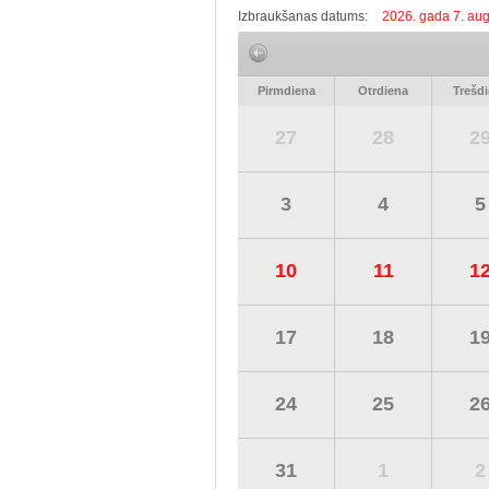
Izbraukšanas datums:
2026. gada 7. aug
Pirmdiena
Otrdiena
Trešd
27
28
2
3
4
5
10
11
1
17
18
1
24
25
2
31
1
2