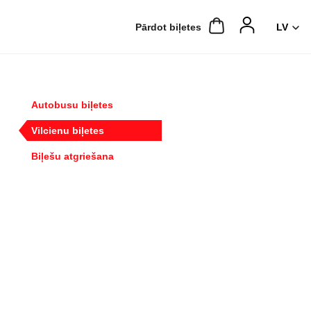
Pārdot biļetes
Autobusu biļetes
Vilcienu biļetes
Biļešu atgriešana