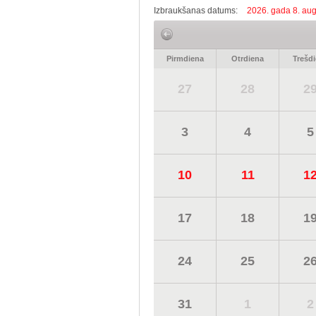
Izbraukšanas datums:
2026. gada 8. aug
Pirmdiena
Otrdiena
Trešd
27
28
2
3
4
5
10
11
1
17
18
1
24
25
2
31
1
2