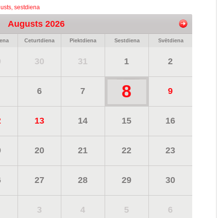
usts, sestdiena
Augusts 2026
iena
Ceturtdiena
Piektdiena
Sestdiena
Svētdiena
9
30
31
1
2
8
6
7
9
2
13
14
15
16
9
20
21
22
23
6
27
28
29
30
3
4
5
6