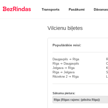
Transports
Pasākumi
Dāvanas
Vilcienu biļetes
Populārākie reisi:
Daugavpils
➔
Rīga
R
Rīga
➔
Daugavpils
O
Jelgava
➔
Rīga
K
Rīga
➔
Jelgava
S
Rēzekne 2
➔
Rīga
L
Sākuma pietura: