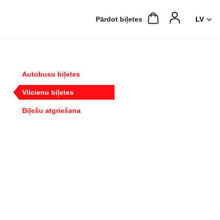
Pārdot biļetes
Autobusu biļetes
Vilcienu biļetes
Biļešu atgriešana