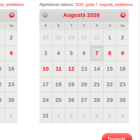
ts, piektdiena
Atgriešanās datums:
2026. gada 7. augusts, piektdiena
Augusts 2026
Sv
P
O
T
C
P
S
Sv
2
27
28
29
30
31
1
2
9
3
4
5
6
7
8
9
5
16
10
11
12
13
14
15
16
2
23
17
18
19
20
21
22
23
9
30
24
25
26
27
28
29
30
6
31
1
2
3
4
5
6
Turpināt