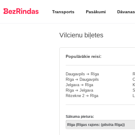
Transports
Pasākumi
Dāvanas
Vilcienu biļetes
Populārākie reisi:
Daugavpils
➔
Rīga
R
Rīga
➔
Daugavpils
O
Jelgava
➔
Rīga
K
Rīga
➔
Jelgava
S
Rēzekne 2
➔
Rīga
L
Sākuma pietura: