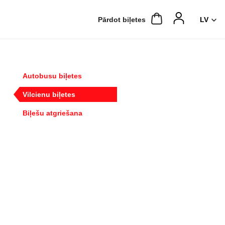
Pārdot biļetes
Autobusu biļetes
Vilcienu biļetes
Biļešu atgriešana