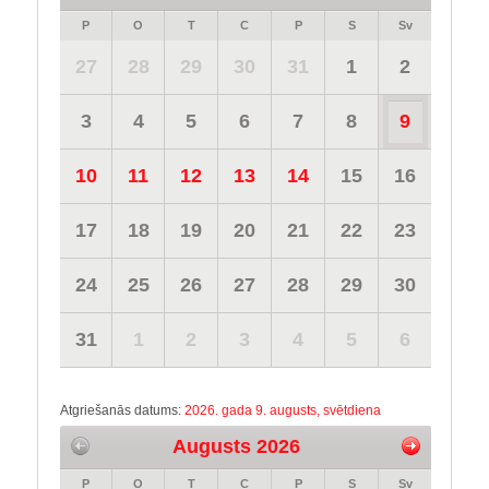
P
O
T
C
P
S
Sv
27
28
29
30
31
1
2
3
4
5
6
7
8
9
10
11
12
13
14
15
16
17
18
19
20
21
22
23
24
25
26
27
28
29
30
31
1
2
3
4
5
6
Atgriešanās datums:
2026. gada 9. augusts, svētdiena
Augusts 2026
P
O
T
C
P
S
Sv