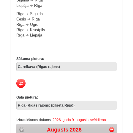
Sigulda
➔
Rīga
Liepāja
➔
Rīga
Rīga
➔
Sigulda
Cēsis
➔
Rīga
Rīga
➔
Ogre
Rīga
➔
Krustpils
Rīga
➔
Liepāja
Sākuma pietura:
Gala pietura:
Izbraukšanas datums:
2026. gada 9. augusts, svētdiena
Augusts 2026