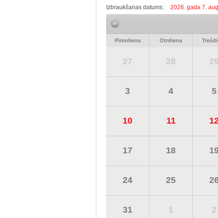
Izbraukšanas datums:
2026. gada 7. aug
Pirmdiena
Otrdiena
Trešd
27
28
2
3
4
5
10
11
1
17
18
1
24
25
2
31
1
2