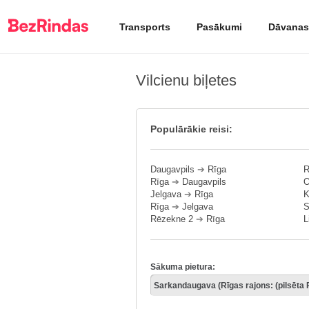
Transports
Pasākumi
Dāvanas
Vilcienu biļetes
Populārākie reisi:
Daugavpils
➔
Rīga
R
Rīga
➔
Daugavpils
O
Jelgava
➔
Rīga
K
Rīga
➔
Jelgava
S
Rēzekne 2
➔
Rīga
L
Sākuma pietura: