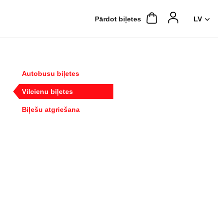
Pārdot biļetes
Autobusu biļetes
Vilcienu biļetes
Biļešu atgriešana