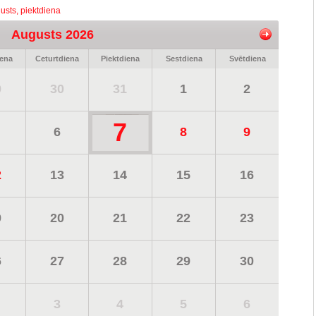
usts, piektdiena
Augusts 2026
iena
Ceturtdiena
Piektdiena
Sestdiena
Svētdiena
9
30
31
1
2
7
6
8
9
2
13
14
15
16
9
20
21
22
23
6
27
28
29
30
3
4
5
6