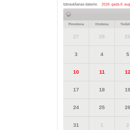
Izbraukšanas datums:
2026. gada 8. aug
Pirmdiena
Otrdiena
Trešd
27
28
2
3
4
5
10
11
1
17
18
1
24
25
2
31
1
2