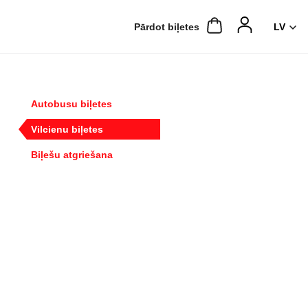
Pārdot biļetes
Autobusu biļetes
Vilcienu biļetes
Biļešu atgriešana