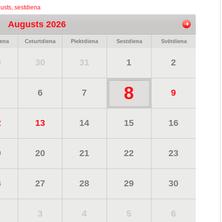
usts, sestdiena
Augusts 2026
iena
Ceturtdiena
Piektdiena
Sestdiena
Svētdiena
9
30
31
1
2
8
6
7
9
2
13
14
15
16
9
20
21
22
23
6
27
28
29
30
3
4
5
6