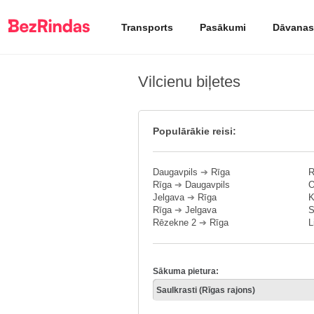
Transports
Pasākumi
Dāvanas
Vilcienu biļetes
Populārākie reisi:
Daugavpils
➔
Rīga
R
Rīga
➔
Daugavpils
O
Jelgava
➔
Rīga
K
Rīga
➔
Jelgava
S
Rēzekne 2
➔
Rīga
L
Sākuma pietura: