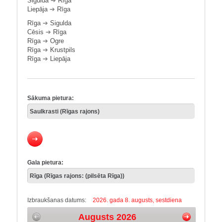
Sigulda
➔
Rīga
Liepāja
➔
Rīga
Rīga
➔
Sigulda
Cēsis
➔
Rīga
Rīga
➔
Ogre
Rīga
➔
Krustpils
Rīga
➔
Liepāja
Sākuma pietura:
Gala pietura:
Izbraukšanas datums:
2026. gada 8. augusts, sestdiena
Augusts 2026