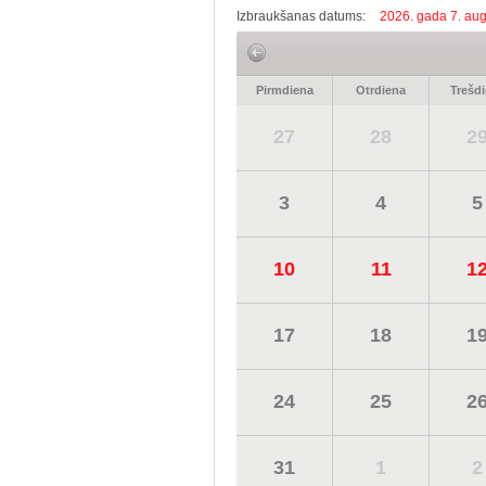
Izbraukšanas datums:
2026. gada 7. aug
Pirmdiena
Otrdiena
Trešd
27
28
2
3
4
5
10
11
1
17
18
1
24
25
2
31
1
2