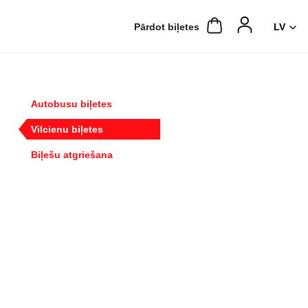
Pārdot biļetes
Autobusu biļetes
Vilcienu biļetes
Biļešu atgriešana