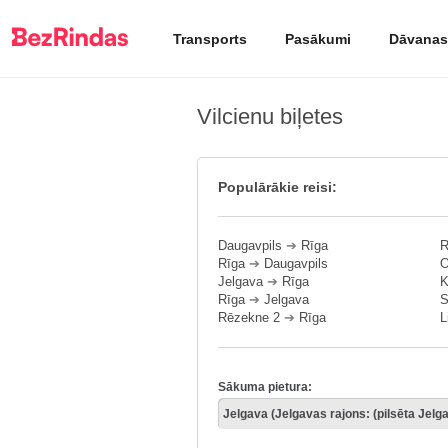
Transports
Pasākumi
Dāvanas
Vilcienu biļetes
Populārākie reisi:
Daugavpils
➔
Rīga
R
Rīga
➔
Daugavpils
O
Jelgava
➔
Rīga
K
Rīga
➔
Jelgava
S
Rēzekne 2
➔
Rīga
L
Sākuma pietura: