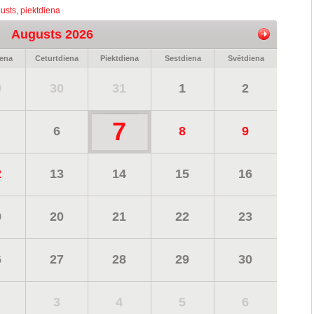
usts, piektdiena
Augusts 2026
iena
Ceturtdiena
Piektdiena
Sestdiena
Svētdiena
9
30
31
1
2
7
6
8
9
2
13
14
15
16
9
20
21
22
23
6
27
28
29
30
3
4
5
6