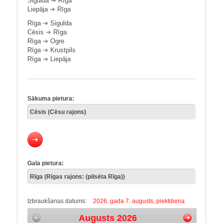
Sigulda
➔
Rīga
Liepāja
➔
Rīga
Rīga
➔
Sigulda
Cēsis
➔
Rīga
Rīga
➔
Ogre
Rīga
➔
Krustpils
Rīga
➔
Liepāja
Sākuma pietura:
Gala pietura:
Izbraukšanas datums:
2026. gada 7. augusts, piektdiena
Augusts 2026