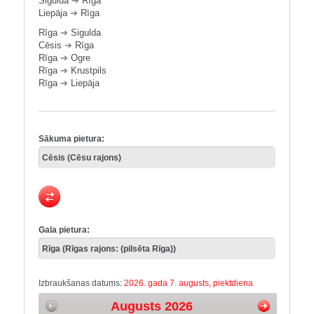
Sigulda
➔
Rīga
Liepāja
➔
Rīga
Rīga
➔
Sigulda
Cēsis
➔
Rīga
Rīga
➔
Ogre
Rīga
➔
Krustpils
Rīga
➔
Liepāja
Sākuma pietura:
Gala pietura:
Izbraukšanas datums:
2026. gada 7. augusts, piektdiena
Augusts 2026