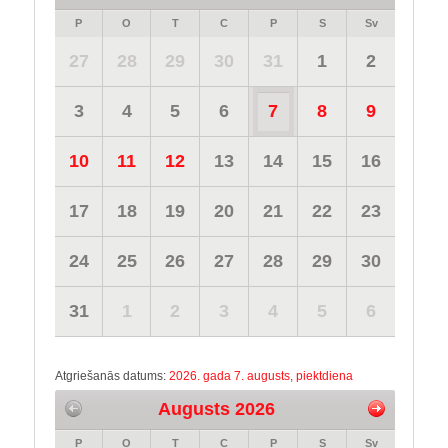
P
O
T
C
P
S
Sv
27
28
29
30
31
1
2
3
4
5
6
7
8
9
10
11
12
13
14
15
16
17
18
19
20
21
22
23
24
25
26
27
28
29
30
31
1
2
3
4
5
6
Atgriešanās datums:
2026. gada 7. augusts, piektdiena
Augusts 2026
P
O
T
C
P
S
Sv