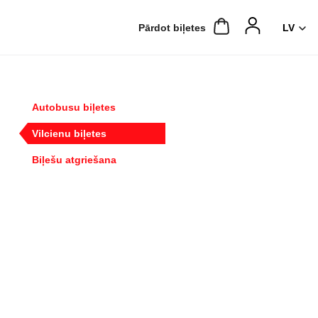
Pārdot biļetes
Autobusu biļetes
Vilcienu biļetes
Biļešu atgriešana