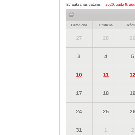
Izbraukšanas datums:
2026. gada 9. aug
Pirmdiena
Otrdiena
Trešd
27
28
2
3
4
5
10
11
1
17
18
1
24
25
2
31
1
2