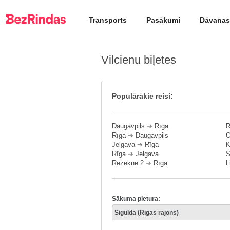
Transports
Pasākumi
Dāvanas
Vilcienu biļetes
Populārākie reisi:
Daugavpils
➔
Rīga
R
Rīga
➔
Daugavpils
O
Jelgava
➔
Rīga
K
Rīga
➔
Jelgava
S
Rēzekne 2
➔
Rīga
L
Sākuma pietura: