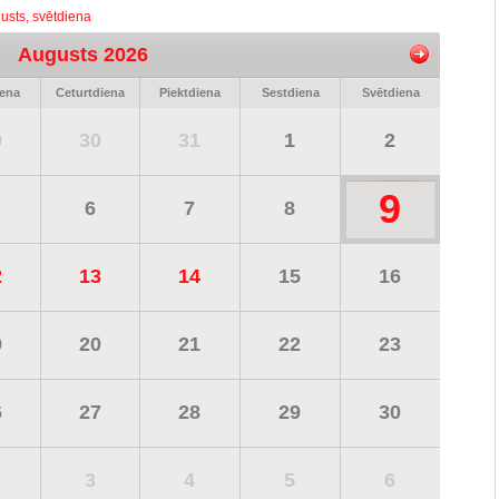
usts, svētdiena
Augusts 2026
iena
Ceturtdiena
Piektdiena
Sestdiena
Svētdiena
9
30
31
1
2
9
6
7
8
2
13
14
15
16
9
20
21
22
23
6
27
28
29
30
3
4
5
6