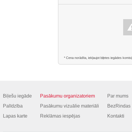
* Cena norādīta, iekļaujot biļetes iegādes komisi
Biļešu iegāde
Pasākumu organizatoriem
Par mums
Palīdzība
Pasākumu vizuālie materiāli
BezRindas 
Lapas karte
Reklāmas iespējas
Kontakti