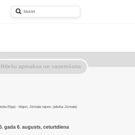
Biļešu apmaksa un saņemšana
lsēta Rīga) - Majori, Jūrmala rajons: (pilsēta Jūrmala)
. gada 6. augusts, ceturtdiena