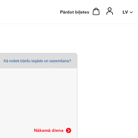
Pārdot biļetes
Kā notiek biļešu iegāde un saņemšana?
Nākamā diena