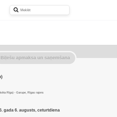
Biļešu apmaksa un saņemšana
p)
ilsēta Rīga) - Garupe, Rīgas rajons
. gada 6. augusts, ceturtdiena