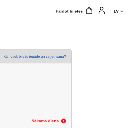
Pārdot biļetes
Kā notiek biļešu iegāde un saņemšana?
Nākamā diena