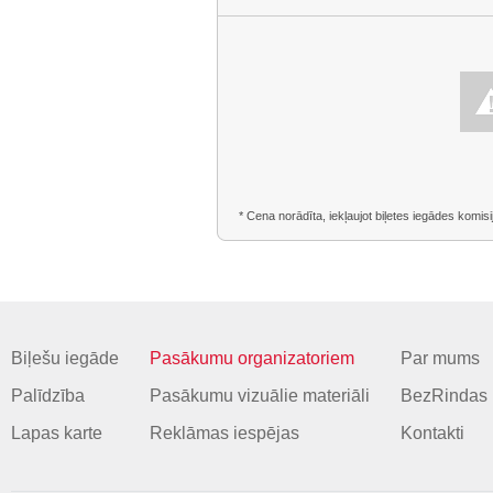
* Cena norādīta, iekļaujot biļetes iegādes komisi
Biļešu iegāde
Pasākumu organizatoriem
Par mums
Palīdzība
Pasākumu vizuālie materiāli
BezRindas 
Lapas karte
Reklāmas iespējas
Kontakti