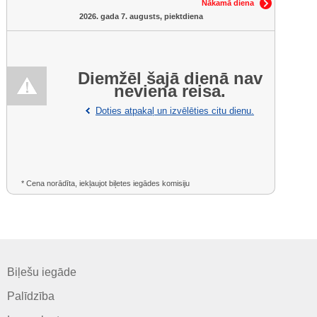
Nākamā diena
2026. gada 7. augusts, piektdiena
Diemžēl šajā dienā nav
neviena reisa.
Doties atpakaļ un izvēlēties citu dienu.
* Cena norādīta, iekļaujot biļetes iegādes komisiju
Biļešu iegāde
Palīdzība