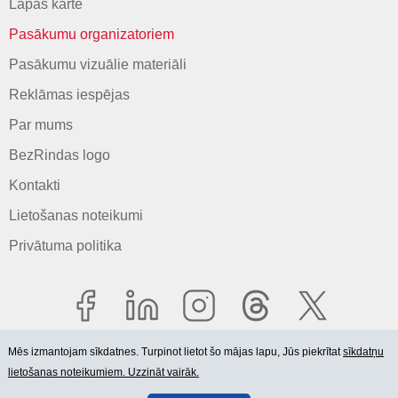
Lapas karte
Pasākumu organizatoriem
Pasākumu vizuālie materiāli
Reklāmas iespējas
Par mums
BezRindas logo
Kontakti
Lietošanas noteikumi
Privātuma politika
Mēs izmantojam sīkdatnes. Turpinot lietot šo mājas lapu, Jūs piekrītat
sīkdatņu
lietošanas noteikumiem. Uzzināt vairāk.
© 2006-2026 SIA "BEZRINDAS.LV".