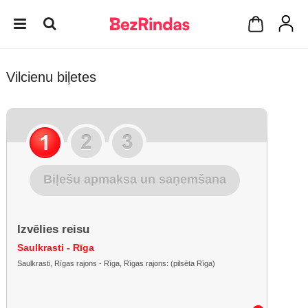
Vilcienu biļetes
Biļešu apmaksa un saņemšana
Izvēlies reisu
Saulkrasti - Rīga
Saulkrasti, Rīgas rajons - Rīga, Rīgas rajons: (pilsēta Rīga)