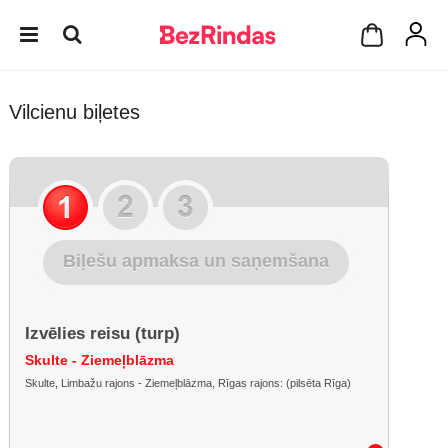
Vilcienu biļetes
Biļešu apmaksa un saņemšana
Izvēlies reisu (turp)
Skulte - Ziemeļblāzma
Skulte, Limbažu rajons - Ziemeļblāzma, Rīgas rajons: (pilsēta Rīga)