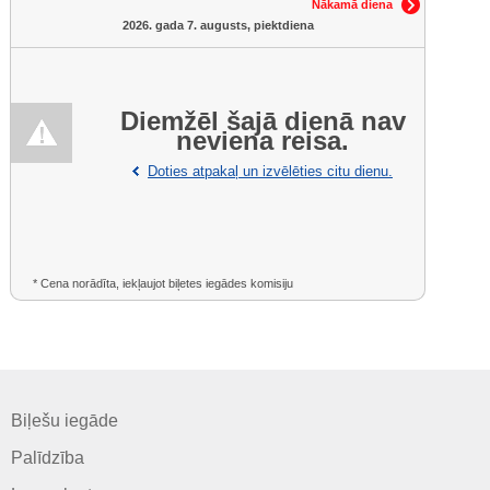
Nākamā diena
2026. gada 7. augusts, piektdiena
Diemžēl šajā dienā nav
neviena reisa.
Doties atpakaļ un izvēlēties citu dienu.
* Cena norādīta, iekļaujot biļetes iegādes komisiju
Biļešu iegāde
Palīdzība