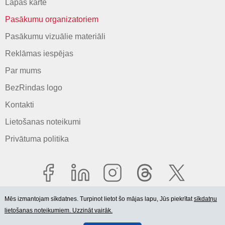
Lapas karte
Pasākumu organizatoriem
Pasākumu vizuālie materiāli
Reklāmas iespējas
Par mums
BezRindas logo
Kontakti
Lietošanas noteikumi
Privātuma politika
Mēs izmantojam sīkdatnes. Turpinot lietot šo mājas lapu, Jūs piekrītat
sīkdatņu
lietošanas noteikumiem. Uzzināt vairāk.
© 2006-2026 SIA "BEZRINDAS.LV".