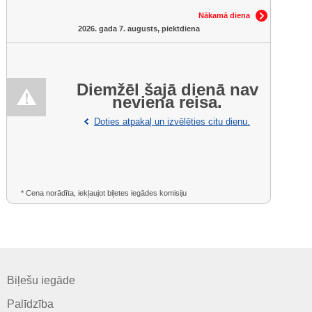
Nākamā diena
2026. gada 7. augusts, piektdiena
Diemžēl šajā dienā nav
neviena reisa.
Doties atpakaļ un izvēlēties citu dienu.
* Cena norādīta, iekļaujot biļetes iegādes komisiju
Biļešu iegāde
Palīdzība