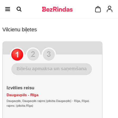
Vilcienu biļetes
Biļešu apmaksa un saņemšana
Izvēlies reisu
Daugavpils - Rīga
Daugavpils, Daugavpils rajons:(pilsēta Daugavpils) - Rīga, Rīgas
rajons: (pilsēta Rīga)