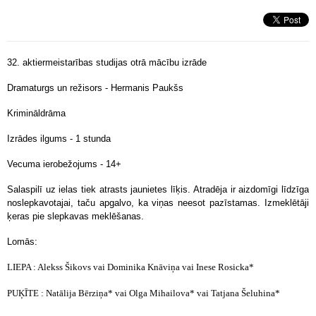
32. aktiermeistarības studijas otrā mācību izrāde
Dramaturgs un režisors - Hermanis Paukšs
Krimināldrāma
Izrādes ilgums - 1 stunda
Vecuma ierobežojums - 14+
Salaspilī uz ielas tiek atrasts jaunietes līķis. Atradēja ir aizdomīgi līdzīga
noslepkavotajai, taču apgalvo, ka viņas neesot pazīstamas. Izmeklētāji
ķeras pie slepkavas meklēšanas.
Lomās:
LIEPA : Alekss Šikovs vai Dominika Knāviņa vai
Inese Rosicka*
PUĶĪTE : Natālija Bērziņa* vai Olga Mihailova* vai Tatjana Šeluhina*