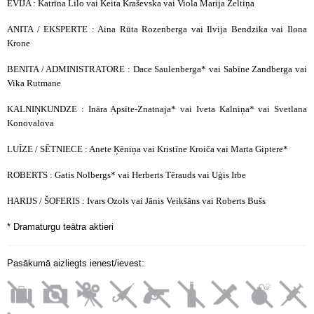
EVIJA : Katrīna Lilo vai Keita Kraševska vai Viola Marija Zeltiņa
ANITA / EKSPERTE : Aina Rūta Rozenberga vai
Ilvija Bendzika
vai Ilona
Krone
BENITA / ADMINISTRATORE :
Dace Saulenberga*
vai
Sabīne Zandberga
vai
Vika Rutmane
KALNIŅKUNDZE :
Ināra Apsīte-Znatnaja*
vai
Iveta Kalniņa*
vai Svetlana
Konovalova
LUĪZE / SĒTNIECE : Anete Ķēniņa vai
Kristīne Kroiča
vai
Marta Giptere*
ROBERTS : Gatis Nolbergs* vai Herberts Tērauds vai Uģis Irbe
HARIJS / ŠOFERIS : Ivars Ozols vai Jānis Veikšāns vai Roberts Bušs
* Dramaturgu teātra aktieri
Pasākumā aizliegts ienest/ievest: