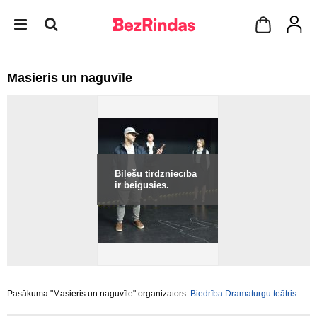
Masieris un naguvīle
Biļešu tirdzniecība
ir beigusies.
Pasākuma "Masieris un naguvīle" organizators:
Biedrība Dramaturgu teātris