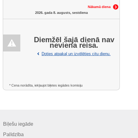
Nākamā diena
2026. gada 8. augusts, sestdiena
Diemžēl šajā dienā nav
neviena reisa.
Doties atpakaļ un izvēlēties citu dienu.
* Cena norādīta, iekļaujot biļetes iegādes komisiju
Biļešu iegāde
Palīdzība