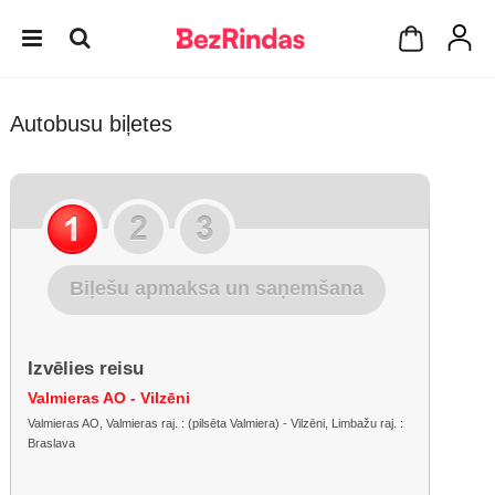
Autobusu biļetes
Biļešu apmaksa un saņemšana
Izvēlies reisu
Valmieras AO - Vilzēni
Valmieras AO, Valmieras raj. : (pilsēta Valmiera) - Vilzēni, Limbažu raj. :
Braslava