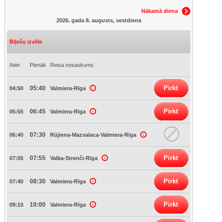
Nākamā diena
2026. gada 8. augusts, sestdiena
Biļešu izvēle
Atiet
Pienāk
Reisa nosaukums
Pirkt
05:40
04:50
Valmiera-Rīga
Pirkt
06:45
05:55
Valmiera-Rīga
07:30
06:40
Rūjiena-Mazsalaca-Valmiera-Rīga
Pirkt
07:55
07:05
Valka-Strenči-Rīga
Pirkt
08:30
07:40
Valmiera-Rīga
Pirkt
10:00
09:10
Valmiera-Rīga