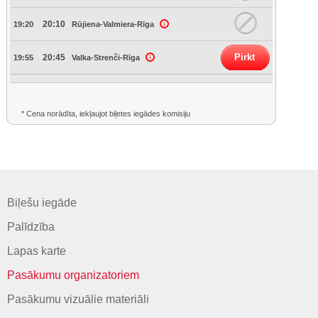
20:10
19:20
Rūjiena-Valmiera-Rīga
Pirkt
20:45
19:55
Valka-Strenči-Rīga
* Cena norādīta, iekļaujot biļetes iegādes komisiju
Biļešu iegāde
Palīdzība
Lapas karte
Pasākumu organizatoriem
Pasākumu vizuālie materiāli