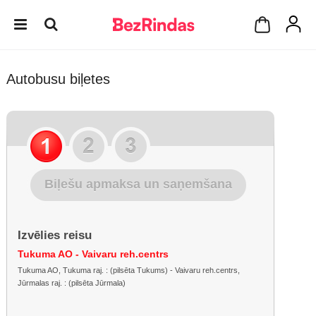
Autobusu biļetes
Biļešu apmaksa un saņemšana
Izvēlies reisu
Tukuma AO - Vaivaru reh.centrs
Tukuma AO, Tukuma raj. : (pilsēta Tukums) - Vaivaru reh.centrs,
Jūrmalas raj. : (pilsēta Jūrmala)