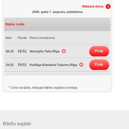
Nākamā diena
2026. gada 7. augusts, piektdiena
Biļešu izvēle
Atiet
Pienāk
Reisa nosaukums
Pirkt
18:51
18:15
Ventspils-Talsi-Rīga
Pirkt
19:51
19:15
Kuldīga-Kandava-Tukums-Rīga
* Cena norādīta, iekļaujot biļetes iegādes komisiju
Biļešu iegāde