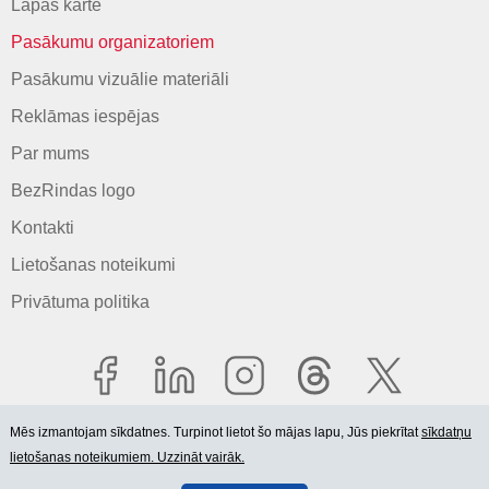
Lapas karte
Pasākumu organizatoriem
Pasākumu vizuālie materiāli
Reklāmas iespējas
Par mums
BezRindas logo
Kontakti
Lietošanas noteikumi
Privātuma politika
Mēs izmantojam sīkdatnes. Turpinot lietot šo mājas lapu, Jūs piekrītat
sīkdatņu
lietošanas noteikumiem. Uzzināt vairāk.
© 2006-2026 SIA "BEZRINDAS.LV".