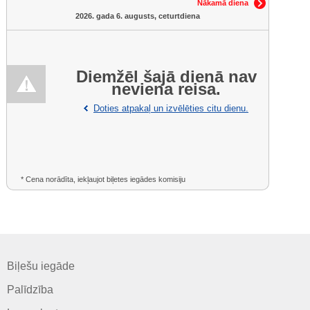
Nākamā diena
2026. gada 6. augusts, ceturtdiena
Diemžēl šajā dienā nav
neviena reisa.
Doties atpakaļ un izvēlēties citu dienu.
* Cena norādīta, iekļaujot biļetes iegādes komisiju
Biļešu iegāde
Palīdzība