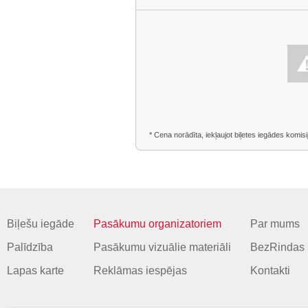
* Cena norādīta, iekļaujot biļetes iegādes komisi
Biļešu iegāde
Pasākumu organizatoriem
Par mums
Palīdzība
Pasākumu vizuālie materiāli
BezRindas 
Lapas karte
Reklāmas iespējas
Kontakti