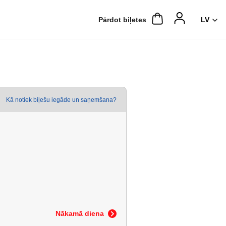
Pārdot biļetes
Kā notiek biļešu iegāde un saņemšana?
Nākamā diena