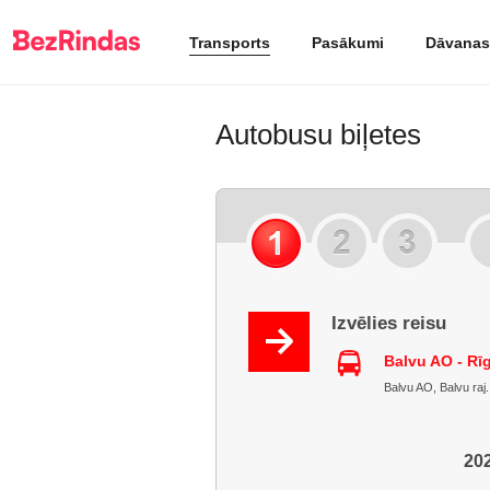
Transports
Pasākumi
Dāvanas
Autobusu biļetes
Izvēlies reisu
Balvu AO - Rī
Balvu AO, Balvu raj. 
202