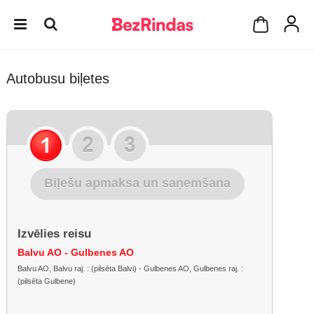
Autobusu biļetes
Biļešu apmaksa un saņemšana
Izvēlies reisu
Balvu AO - Gulbenes AO
Balvu AO, Balvu raj. : (pilsēta Balvi) - Gulbenes AO, Gulbenes raj. :
(pilsēta Gulbene)