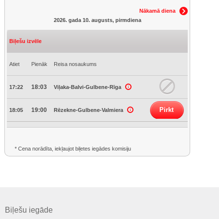
Nākamā diena
2026. gada 10. augusts, pirmdiena
Biļešu izvēle
Atiet
Pienāk
Reisa nosaukums
18:03
17:22
Viļaka-Balvi-Gulbene-Rīga
Pirkt
19:00
18:05
Rēzekne-Gulbene-Valmiera
* Cena norādīta, iekļaujot biļetes iegādes komisiju
Biļešu iegāde