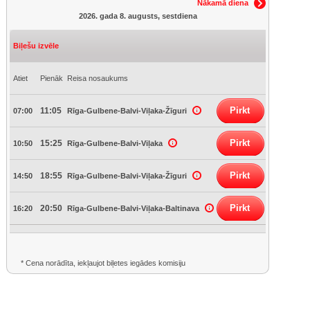
Nākamā diena
2026. gada 8. augusts, sestdiena
Biļešu izvēle
Atiet
Pienāk
Reisa nosaukums
Pirkt
11:05
07:00
Rīga-Gulbene-Balvi-Viļaka-Žīguri
Pirkt
15:25
10:50
Rīga-Gulbene-Balvi-Viļaka
Pirkt
18:55
14:50
Rīga-Gulbene-Balvi-Viļaka-Žīguri
Pirkt
20:50
16:20
Rīga-Gulbene-Balvi-Viļaka-Baltinava
* Cena norādīta, iekļaujot biļetes iegādes komisiju