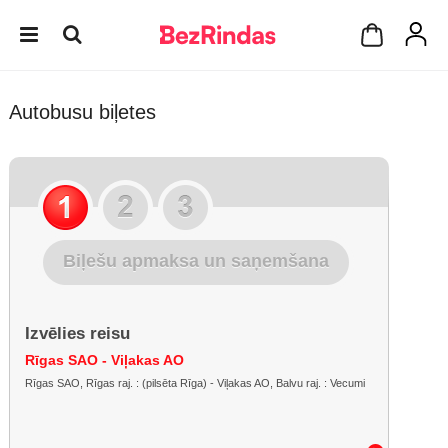
Autobusu biļetes
Biļešu apmaksa un saņemšana
Izvēlies reisu
Rīgas SAO - Viļakas AO
Rīgas SAO, Rīgas raj. : (pilsēta Rīga) - Viļakas AO, Balvu raj. : Vecumi