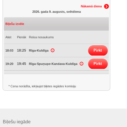
Nākamā diena
2026. gada 9. augusts, svētdiena
Biļešu izvēle
Atiet
Pienāk
Reisa nosaukums
Pirkt
18:25
18:03
Rīga-Kuldīga
Pirkt
19:45
19:20
Rīga-Spuņupe-Kandava-Kuldīga
* Cena norādīta, iekļaujot biļetes iegādes komisiju
Biļešu iegāde