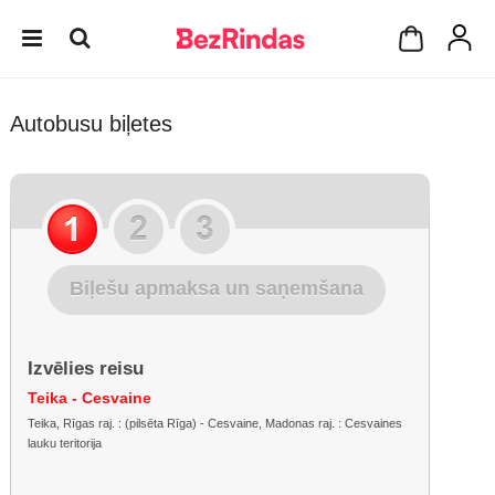
Autobusu biļetes
Biļešu apmaksa un saņemšana
Izvēlies reisu
Teika - Cesvaine
Teika, Rīgas raj. : (pilsēta Rīga) - Cesvaine, Madonas raj. : Cesvaines
lauku teritorija