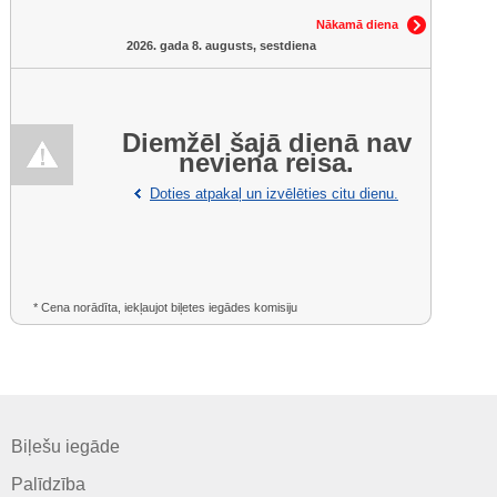
Nākamā diena
2026. gada 8. augusts, sestdiena
Diemžēl šajā dienā nav
neviena reisa.
Doties atpakaļ un izvēlēties citu dienu.
* Cena norādīta, iekļaujot biļetes iegādes komisiju
Biļešu iegāde
Palīdzība