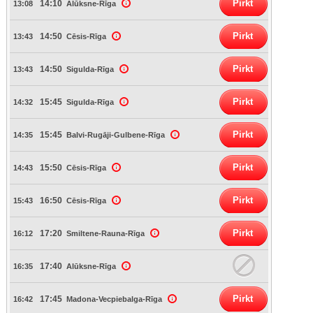
Pirkt
14:10
13:08
Alūksne-Rīga
Pirkt
14:50
13:43
Cēsis-Rīga
Pirkt
14:50
13:43
Sigulda-Rīga
Pirkt
15:45
14:32
Sigulda-Rīga
Pirkt
15:45
14:35
Balvi-Rugāji-Gulbene-Rīga
Pirkt
15:50
14:43
Cēsis-Rīga
Pirkt
16:50
15:43
Cēsis-Rīga
Pirkt
17:20
16:12
Smiltene-Rauna-Rīga
17:40
16:35
Alūksne-Rīga
Pirkt
17:45
16:42
Madona-Vecpiebalga-Rīga