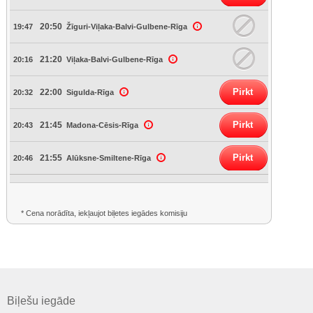
20:50
19:47
Žīguri-Viļaka-Balvi-Gulbene-Rīga
21:20
20:16
Viļaka-Balvi-Gulbene-Rīga
Pirkt
22:00
20:32
Sigulda-Rīga
Pirkt
21:45
20:43
Madona-Cēsis-Rīga
Pirkt
21:55
20:46
Alūksne-Smiltene-Rīga
* Cena norādīta, iekļaujot biļetes iegādes komisiju
Biļešu iegāde