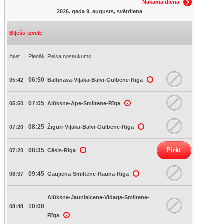
Nākamā diena
2026. gada 9. augusts, svētdiena
Biļešu izvēle
Atiet
Pienāk
Reisa nosaukums
06:50
05:42
Baltinava-Viļaka-Balvi-Gulbene-Rīga
07:05
05:50
Alūksne-Ape-Smiltene-Rīga
08:25
07:20
Žīguri-Viļaka-Balvi-Gulbene-Rīga
Pirkt
08:35
07:20
Cēsis-Rīga
09:45
08:37
Gaujiena-Smiltene-Rauna-Rīga
Alūksne-Jaunlaicene-Vidaga-Smiltene-
10:00
08:48
Rīga