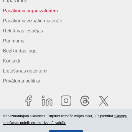
Lapas karte
Pasākumu organizatoriem
Pasākumu vizuālie materiāli
Reklāmas iespējas
Par mums
BezRindas logo
Kontakti
Lietošanas noteikumi
Privātuma politika
Mēs izmantojam sīkdatnes. Turpinot lietot šo mājas lapu, Jūs piekrītat
sīkdatņu
lietošanas noteikumiem. Uzzināt vairāk.
© 2006-2026 SIA "BEZRINDAS.LV".