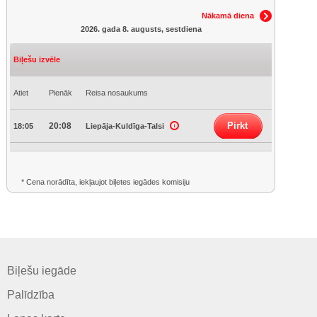
Nākamā diena
2026. gada 8. augusts, sestdiena
Biļešu izvēle
Atiet
Pienāk
Reisa nosaukums
Pirkt
20:08
18:05
Liepāja-Kuldīga-Talsi
* Cena norādīta, iekļaujot biļetes iegādes komisiju
Biļešu iegāde
Palīdzība