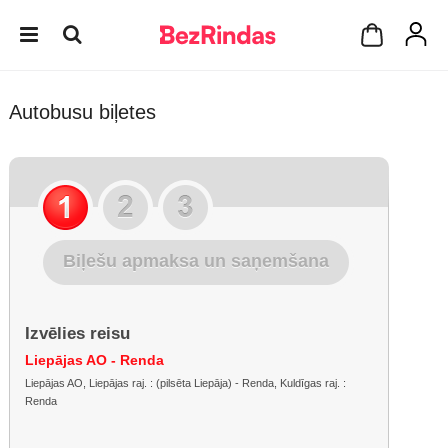
Autobusu biļetes
Biļešu apmaksa un saņemšana
Izvēlies reisu
Liepājas AO - Renda
Liepājas AO, Liepājas raj. : (pilsēta Liepāja) - Renda, Kuldīgas raj. :
Renda