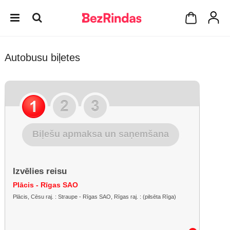
Autobusu biļetes
Biļešu apmaksa un saņemšana
Izvēlies reisu
Plācis - Rīgas SAO
Plācis, Cēsu raj. : Straupe - Rīgas SAO, Rīgas raj. : (pilsēta Rīga)