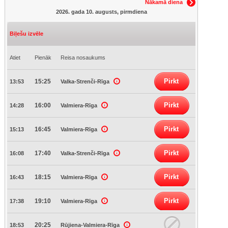
Nākamā diena
2026. gada 10. augusts, pirmdiena
Biļešu izvēle
Atiet
Pienāk
Reisa nosaukums
Pirkt
15:25
13:53
Valka-Strenči-Rīga
Pirkt
16:00
14:28
Valmiera-Rīga
Pirkt
16:45
15:13
Valmiera-Rīga
Pirkt
17:40
16:08
Valka-Strenči-Rīga
Pirkt
18:15
16:43
Valmiera-Rīga
Pirkt
19:10
17:38
Valmiera-Rīga
20:25
18:53
Rūjiena-Valmiera-Rīga