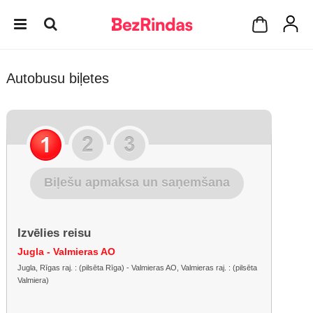
Autobusu biļetes
Biļešu apmaksa un saņemšana
Izvēlies reisu
Jugla - Valmieras AO
Jugla, Rīgas raj. : (pilsēta Rīga) - Valmieras AO, Valmieras raj. : (pilsēta
Valmiera)