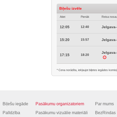
Biļešu izvēle
Atiet
Pienāk
Reisa nosa
12:05
Jelgava-
12:40
15:20
Jelgava-
15:57
Jelgava-
17:15
18:20
* Cena norādīta, iekļaujot biļetes iegādes komisi
Biļešu iegāde
Pasākumu organizatoriem
Par mums
Palīdzība
Pasākumu vizuālie materiāli
BezRindas 