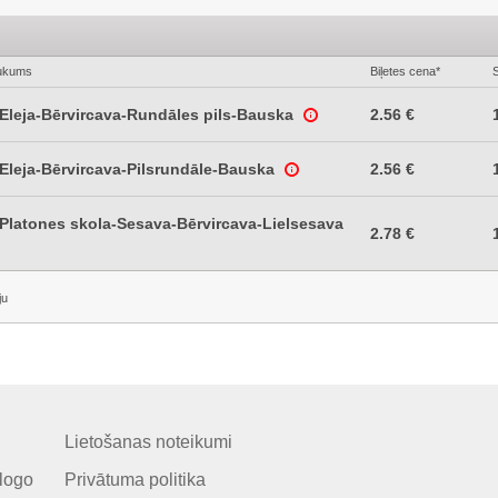
ukums
Biļetes cena*
S
Eleja-Bērvircava-Rundāles pils-Bauska
2.56 €
Eleja-Bērvircava-Pilsrundāle-Bauska
2.56 €
Platones skola-Sesava-Bērvircava-Lielsesava
2.78 €
ju
Lietošanas noteikumi
logo
Privātuma politika