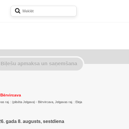
Biļešu apmaksa un saņemšana
 Bērvircava
s raj. : (pilsēta Jelgava) - Bērvircava, Jelgavas raj. : Eleja
6. gada 8. augusts, sestdiena