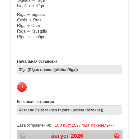
Sigulda
➔
Rīga
Liepāja
➔
Rīga
Rīga
➔
Sigulda
Cēsis
➔
Rīga
Rīga
➔
Ogre
Rīga
➔
Krustpils
Rīga
➔
Liepāja
Начальная остановка:
Конечная остановка:
Дата отправления:
10 август 2026 года, понедельник
август 2026