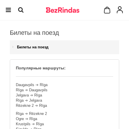
Билеты на поезд
Билеты на поезд
Популярные маршруты:
Daugavpils
➔
Rīga
Rīga
➔
Daugavpils
Jelgava
➔
Rīga
Rīga
➔
Jelgava
Rēzekne 2
➔
Rīga
Rīga
➔
Rēzekne 2
Ogre
➔
Rīga
Krustpils
➔
Rīga