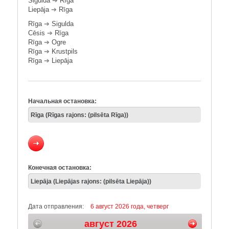
Sigulda
➔
Rīga
Liepāja
➔
Rīga
Rīga
➔
Sigulda
Cēsis
➔
Rīga
Rīga
➔
Ogre
Rīga
➔
Krustpils
Rīga
➔
Liepāja
Начальная остановка:
Конечная остановка:
Дата отправления:
6 август 2026 года, четверг
август 2026