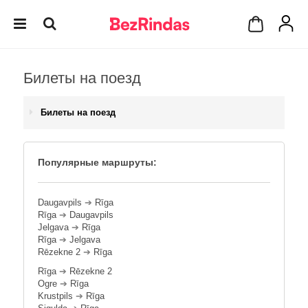
Билеты на поезд
Билеты на поезд
Популярные маршруты:
Daugavpils
➔
Rīga
Rīga
➔
Daugavpils
Jelgava
➔
Rīga
Rīga
➔
Jelgava
Rēzekne 2
➔
Rīga
Rīga
➔
Rēzekne 2
Ogre
➔
Rīga
Krustpils
➔
Rīga